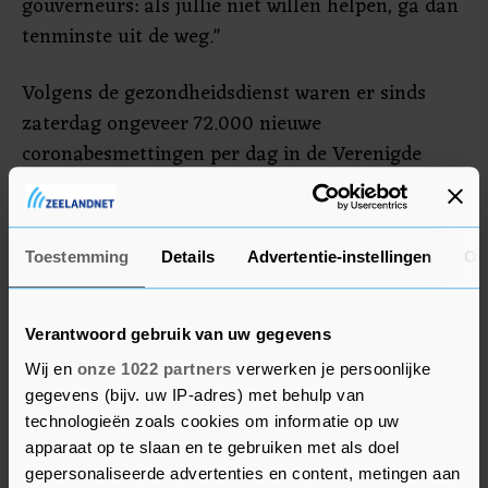
gouverneurs: als jullie niet willen helpen, ga dan
tenminste uit de weg."
Volgens de gezondheidsdienst waren er sinds
zaterdag ongeveer 72.000 nieuwe
coronabesmettingen per dag in de Verenigde
Staten, een stijging van 44 procent ten opzichte
van de voorgaande week.
Toestemming
Details
Advertentie-instellingen
Ov
New York City maakte dinsdag bekend dat
voortaan een vaccinatiebewijs vereist is in
restaurants, sportscholen en andere openbare
Verantwoord gebruik van uw gegevens
gelegenheden. Biden drong er bij andere steden
Wij en
onze 1022 partners
verwerken je persoonlijke
en plaatsen op aan hetzelfde te doen.
gegevens (bijv. uw IP-adres) met behulp van
technologieën zoals cookies om informatie op uw
apparaat op te slaan en te gebruiken met als doel
gepersonaliseerde advertenties en content, metingen aan