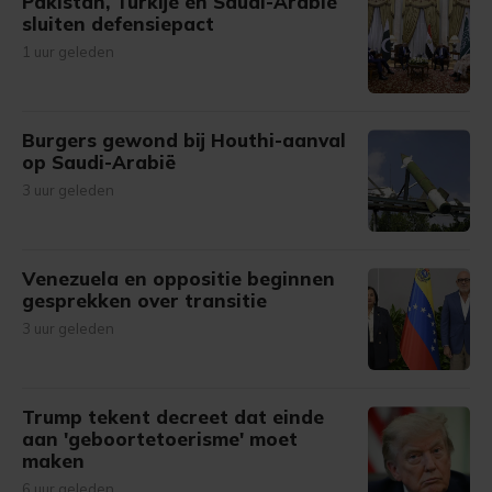
Pakistan, Turkije en Saudi-Arabië
sluiten defensiepact
1 uur geleden
Burgers gewond bij Houthi-aanval
op Saudi-Arabië
3 uur geleden
Venezuela en oppositie beginnen
gesprekken over transitie
3 uur geleden
Trump tekent decreet dat einde
aan 'geboortetoerisme' moet
maken
6 uur geleden