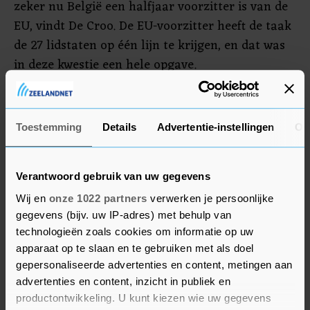
zeker nu België een halfjaar voorzitter is van de
EU, vindt De Croo. De EU-voorzitter heeft de taak
de 27 lidstaten op één lijn te krijgen, en dat was
in deze kwestie een hele opgave.
"Ik zou daar afstand van willen nemen", zegt de
liberale De Croo op het Belgische Radio 1 over de
Toestemming
Details
Advertentie-instellingen
Ov
uitspraken van zijn sociaaldemocratische
minister. "Mochten er plooien zijn, dan zal ik
zorgen dat ze gladgestreken worden."
Verantwoord gebruik van uw gegevens
Wij en
onze 1022 partners
verwerken je persoonlijke
gegevens (bijv. uw IP-adres) met behulp van
technologieën zoals cookies om informatie op uw
apparaat op te slaan en te gebruiken met als doel
gepersonaliseerde advertenties en content, metingen aan
advertenties en content, inzicht in publiek en
productontwikkeling. U kunt kiezen wie uw gegevens