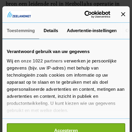
bron een leidende rol in Hezbollahs operatie in
het zuiden van Libanon. Hezbollah en Israël
beschieten elkaar bijna dagelijks sinds de oorlog
tussen Israël en Hamas op 7 oktober begon.
Toestemming
Details
Advertentie-instellingen
Ov
Verantwoord gebruik van uw gegevens
Wij en
onze 1022 partners
verwerken je persoonlijke
gegevens (bijv. uw IP-adres) met behulp van
technologieën zoals cookies om informatie op uw
apparaat op te slaan en te gebruiken met als doel
gepersonaliseerde advertenties en content, metingen aan
advertenties en content, inzicht in publiek en
productontwikkeling. U kunt kiezen wie uw gegevens
gebruikt en met welke doelen.
Als u het toestaat, willen we ook graag:
Accepteren