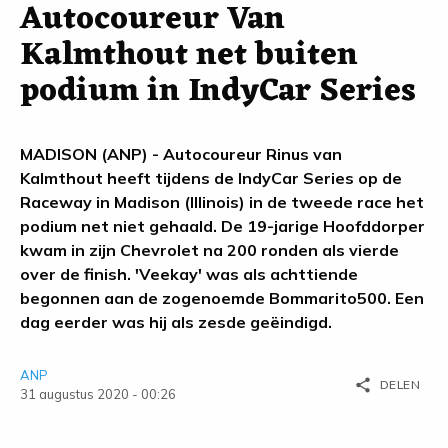
Autocoureur Van
Kalmthout net buiten
podium in IndyCar Series
MADISON (ANP) - Autocoureur Rinus van
Kalmthout heeft tijdens de IndyCar Series op de
Raceway in Madison (Illinois) in de tweede race het
podium net niet gehaald. De 19-jarige Hoofddorper
kwam in zijn Chevrolet na 200 ronden als vierde
over de finish. 'Veekay' was als achttiende
begonnen aan de zogenoemde Bommarito500. Een
dag eerder was hij als zesde geëindigd.
ANP
share
DELEN
31 augustus 2020 - 00:26