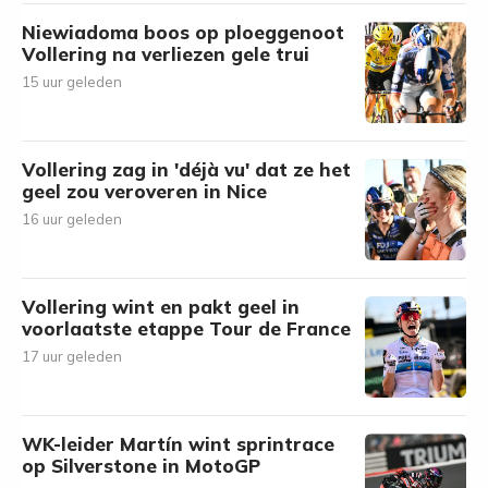
Niewiadoma boos op ploeggenoot
Vollering na verliezen gele trui
15 uur geleden
Vollering zag in 'déjà vu' dat ze het
geel zou veroveren in Nice
16 uur geleden
Vollering wint en pakt geel in
voorlaatste etappe Tour de France
17 uur geleden
WK-leider Martín wint sprintrace
op Silverstone in MotoGP