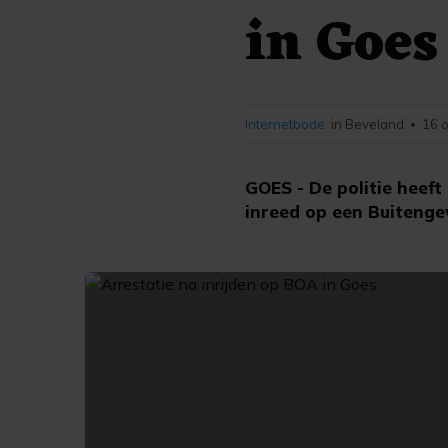
in Goes
Internetbode
in Beveland
16 
•
GOES - De politie heef
inreed op een Buiten