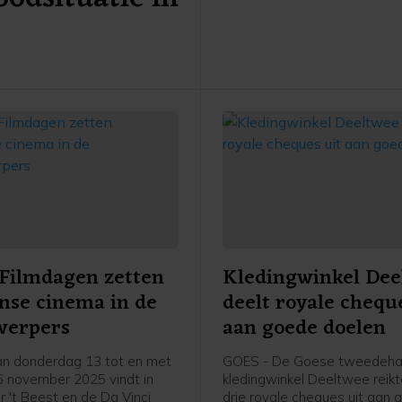
Filmdagen zetten
Kledingwinkel Dee
anse cinema in de
deelt royale chequ
werpers
aan goede doelen
n donderdag 13 tot en met
GOES - De Goese tweedeh
 november 2025 vindt in
kledingwinkel Deeltwee reik
r 't Beest en de Da Vinci
drie royale cheques uit aan