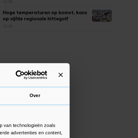
11:35
Hoge temperaturen op komst, kans
op vijfde regionale hittegolf
11:28
Over
p van technologieën zoals
erde advertenties en content,