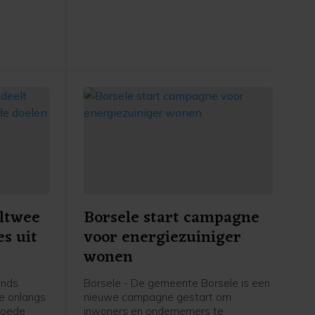
toe te kennen. Daarnaast wordt de
subsidie over 2024 vastgesteld op
263.236 euro, met een aanvullende
incidentele bijdrage van 17.500 euro.
ltwee
Borsele start campagne
es uit
voor energiezuiniger
wonen
ands
Borsele - De gemeente Borsele is een
te onlangs
nieuwe campagne gestart om
 goede
inwoners en ondernemers te