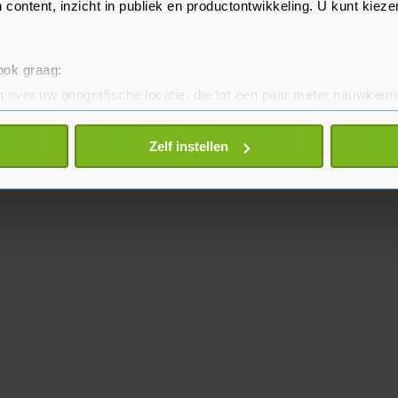
 content, inzicht in publiek en productontwikkeling. U kunt kiez
 ook graag:
 over uw geografische locatie, die tot een paar meter nauwkeuri
eren door het actief te scannen op specifieke eigenschappen (fing
onlijke gegevens worden verwerkt en stel uw voorkeuren in he
Zelf instellen
jzigen of intrekken in de Cookieverklaring.
te beter en wordt jouw bezoek makkelijker en persoonlijker. O
je gemaakte keuze altijd wijzigen of intrekken.