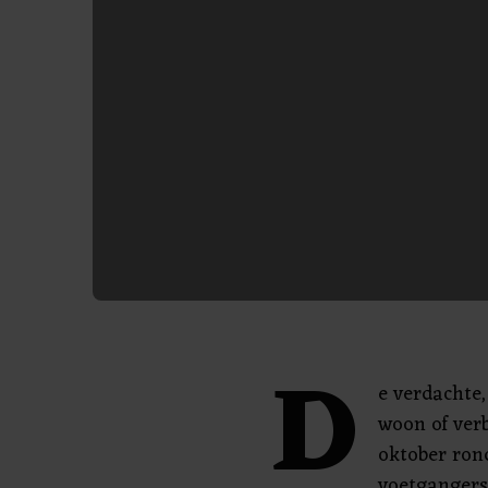
D
e verdachte,
woon of verb
oktober ron
voetgangers