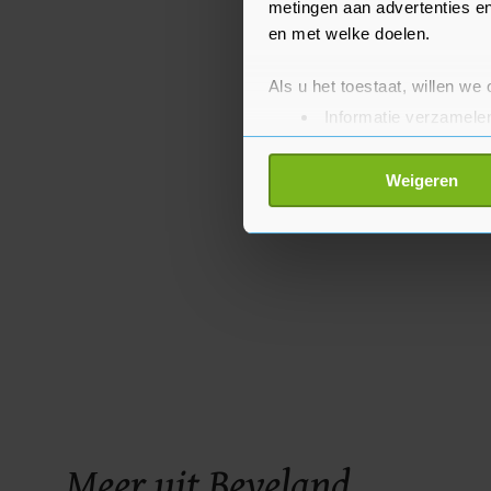
metingen aan advertenties en
en met welke doelen.
Als u het toestaat, willen we
Informatie verzamelen
Uw apparaat identific
Lees meer over hoe uw perso
Weigeren
toestemming op elk moment wi
Met cookies werkt onze websi
ons cookiebeleid bekijken en 
Meer uit Beveland