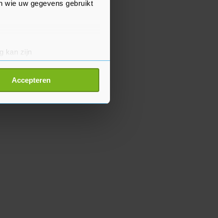
en wie uw gegevens gebruikt
g kan zijn
erprinting)
t
detailgedeelte
in. U kunt uw
Accepteren
p onze cookiepagina kun je