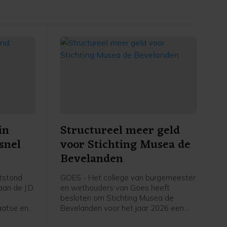
in
Structureel meer geld
snel
voor Stichting Musea de
Bevelanden
tstond
GOES - Het college van burgemeester
an de J.D.
en wethouders van Goes heeft
besloten om Stichting Musea de
aatse en
Bevelanden voor het jaar 2026 een
structurele subsidie van 273.502 euro