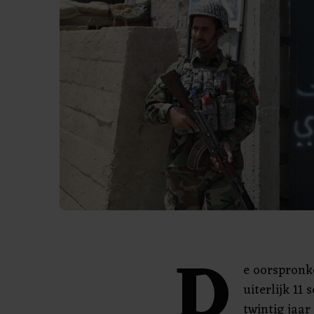
D
e oorspronke
uiterlijk 11
twintig jaar