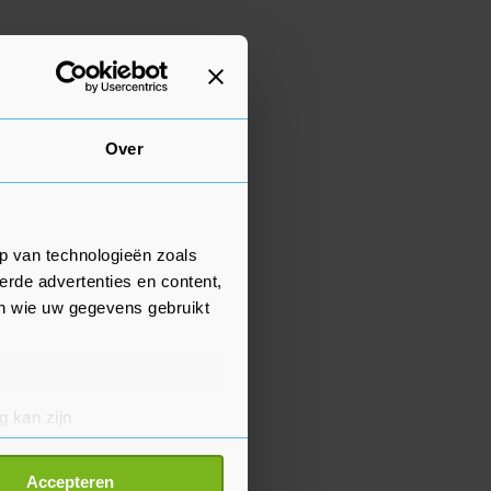
Over
p van technologieën zoals
erde advertenties en content,
en wie uw gegevens gebruikt
g kan zijn
erprinting)
t
detailgedeelte
in. U kunt uw
Accepteren