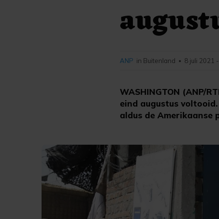
augustu
ANP
in Buitenland
8 juli 2021 
•
WASHINGTON (ANP/RTR) 
eind augustus voltooid.
aldus de Amerikaanse p