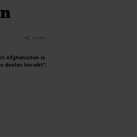
an
share
DELEN
t Afghanistan is
e doelen bereikt",