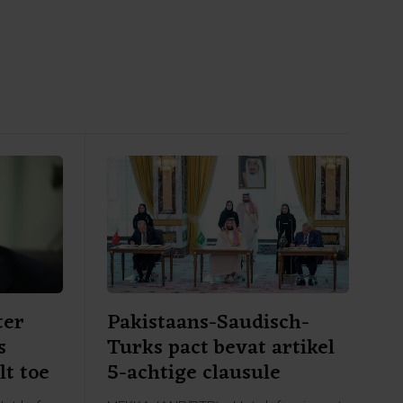
ter
Pakistaans-Saudisch-
s
Turks pact bevat artikel
lt toe
5-achtige clausule