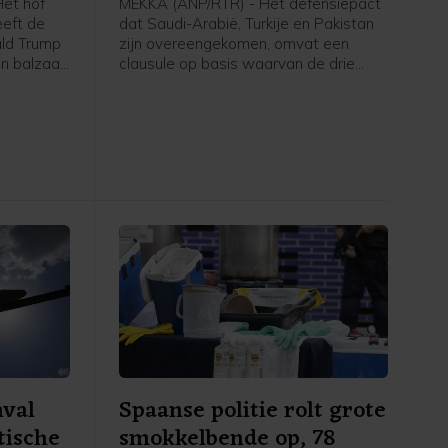
et hof
MEKKA (ANP/RTR) - Het defensiepact
eeft de
dat Saudi-Arabië, Turkije en Pakistan
ald Trump
zijn overeengekomen, omvat een
n balzaal
clausule op basis waarvan de drie
order stil
landen elkaar verdedigen wanneer zij
dt pas
worden aangevallen. In een door
, om
Pakistan gedeelde gezamenlijke
zaak
verklaring staat dat "een aanval op
n het
een van de drie staten zal worden
gezien als een aanval tegen allen",
vergelijkbaar met artikel 5 van de
NAVO. Ook worden afspraken
gemaakt over intensievere
defensiesamenwerking.
nval
Spaanse politie rolt grote
tische
smokkelbende op, 78