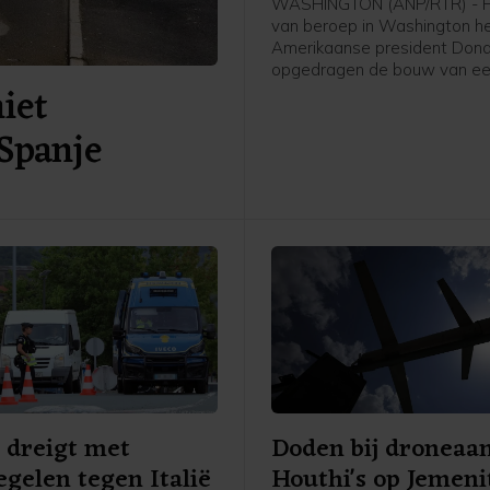
WASHINGTON (ANP/RTR) - H
van beroep in Washington h
Amerikaanse president Don
opgedragen de bouw van ee
niet
aan het Witte Huis tot nader 
te leggen. De uitspraak wor
Spanje
over twee weken van kracht
Trump de tijd te gunnen de 
eventueel voor te leggen aa
Hooggerechtshof.
 dreigt met
Doden bij droneaa
gelen tegen Italië
Houthi's op Jemeni