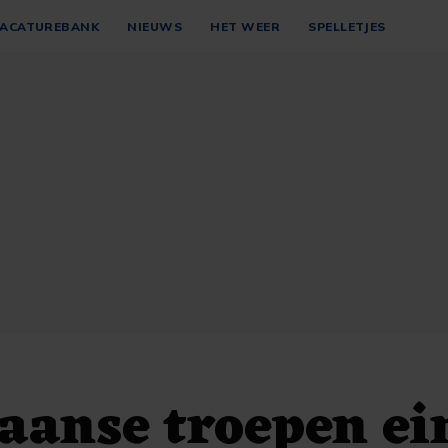
ACATUREBANK
NIEUWS
HET WEER
SPELLETJES
aanse troepen ei