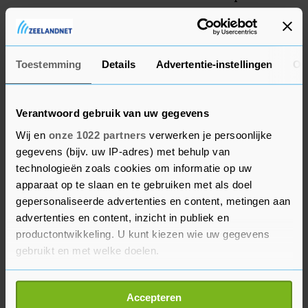
concurrentie op het gebied van
arbeidsvoorwaarden van werknemers en zzp'ers
in de gaten houden.
Toestemming
Details
Advertentie-instellingen
Ov
Verantwoord gebruik van uw gegevens
Wij en
onze 1022 partners
verwerken je persoonlijke
gegevens (bijv. uw IP-adres) met behulp van
technologieën zoals cookies om informatie op uw
apparaat op te slaan en te gebruiken met als doel
gepersonaliseerde advertenties en content, metingen aan
advertenties en content, inzicht in publiek en
productontwikkeling. U kunt kiezen wie uw gegevens
gebruikt en met welke doelen.
Als u het toestaat, willen we ook graag:
Accepteren
Informatie verzamelen over uw geografische