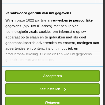
AMRO.
Lakeman is vooral bekend van zijn rol bij de
Verantwoord gebruik van uw gegevens
ondergang van DSB Bank in 2009. DSB viel onder
Wij en
onze 1022 partners
verwerken je persoonlijke
meer om nadat Lakeman spaarders had
gegevens (bijv. uw IP-adres) met behulp van
opgeroepen spaargeld van hun rekeningen te
technologieën zoals cookies om informatie op uw
apparaat op te slaan en te gebruiken met als doel
halen. Dit leidde daadwerkelijk tot een bankrun
gepersonaliseerde advertenties en content, metingen aan
bij DSB. Ook zette Lakeman zich ervoor in dat
advertenties en content, inzicht in publiek en
oud-ING-baas Ralph Hamers alsnog
productontwikkeling. U kunt kiezen wie uw gegevens
strafrechtelijk wordt vervolgd voor de
gebruikt en met welke doelen.
witwasperikelen bij ING. Dat strafrechtelijk
onderzoek loopt nog.
Als u het toestaat, willen we ook graag:
Accepteren
Informatie verzamelen over uw geografische
locatie, die tot een paar meter nauwkeurig kan zijn
Uw apparaat identificeren door het actief te
Zelf instellen
scannen op specifieke eigenschappen (fingerprinting)
Lees meer over hoe uw persoonlijke gegevens worden
Weigeren