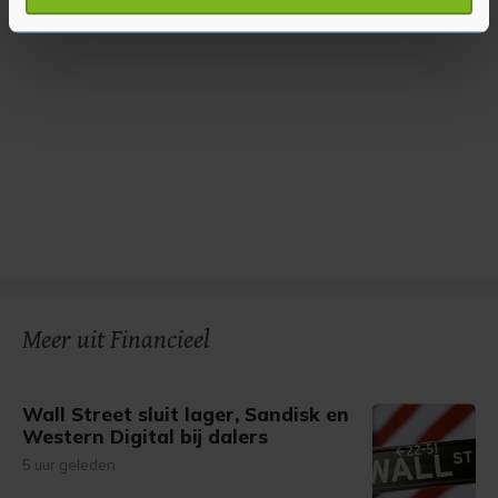
verwerkt en stel uw voorkeuren in het
detailgedeelte
in.
U kunt uw toestemming op elk moment wijzigen of
intrekken in de Cookieverklaring.
Met cookies werkt onze website beter en wordt jouw
bezoek makkelijker en persoonlijker. Op
onze cookiepagina kun je ons cookiebeleid bekijken en je
gemaakte keuze altijd wijzigen of intrekken.
Meer uit Financieel
Wall Street sluit lager, Sandisk en
Western Digital bij dalers
5 uur geleden