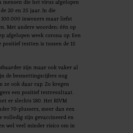
en mensen die het virus afgelopen
de 20 en 25 jaar. In die
r 100.000 inwoners maar liefst
en. Met andere woorden: één op
iep afgelopen week corona op. Een
positief testten is tussen de 15
sbaarder zijn maar ook vaker al
ijn de besmettingscijfers nog
gen ze ook daar rap. Zo kregen
ers een positief testresultaat.
et er slechts 180. Het RIVM
nder 70-plussers, meer dan een
 volledig zijn gevaccineerd en
en wel veel minder risico om in