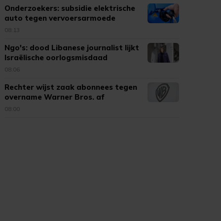
Onderzoekers: subsidie elektrische
auto tegen vervoersarmoede
08:13
Ngo's: dood Libanese journalist lijkt
Israëlische oorlogsmisdaad
08:06
Rechter wijst zaak abonnees tegen
overname Warner Bros. af
08:00