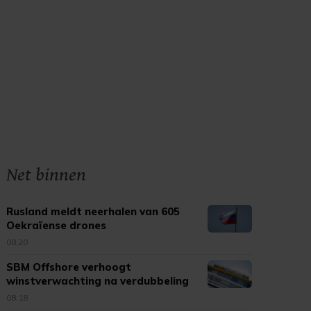
Net binnen
Rusland meldt neerhalen van 605
Oekraïense drones
08:20
SBM Offshore verhoogt
winstverwachting na verdubbeling
omzet
08:18