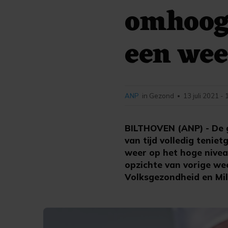
omhoog:
een we
ANP
in Gezond
13 juli 2021 -
•
BILTHOVEN (ANP) - De 
van tijd volledig teni
weer op het hoge niveau
opzichte van vorige wee
Volksgezondheid en Mil