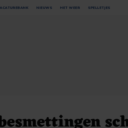
ACATUREBANK
NIEUWS
HET WEER
SPELLETJES
besmettingen sch