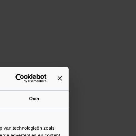
Over
p van technologieën zoals
erde advertenties en content,