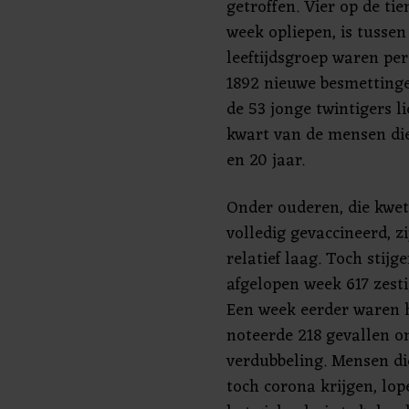
getroffen. Vier op de ti
week opliepen, is tussen 
leeftijdsgroep waren pe
1892 nieuwe besmetting
de 53 jonge twintigers l
kwart van de mensen die 
en 20 jaar.
Onder ouderen, die kwet
volledig gevaccineerd, z
relatief laag. Toch stij
afgelopen week 617 zestig
Een week eerder waren h
noteerde 218 gevallen o
verdubbeling. Mensen die
toch corona krijgen, lop