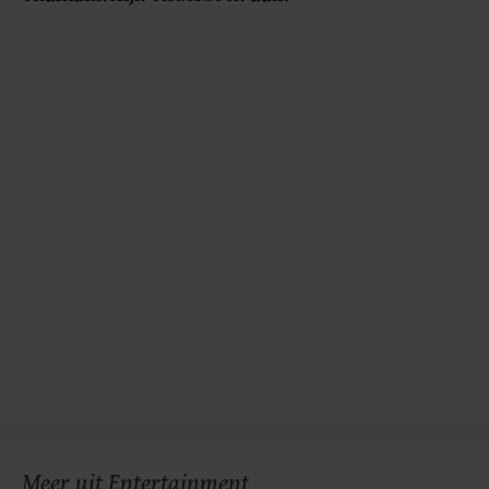
gemaakte keuze altijd wijzigen of intrekken.
Meer uit Entertainment