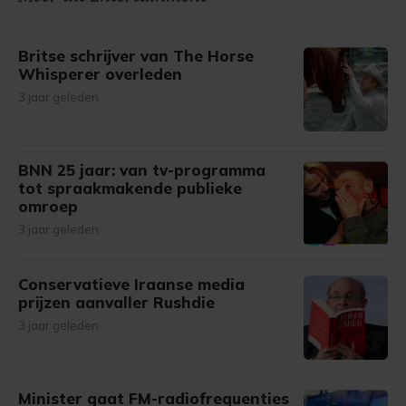
Britse schrijver van The Horse
Whisperer overleden
3 jaar geleden
BNN 25 jaar: van tv-programma
tot spraakmakende publieke
omroep
3 jaar geleden
Conservatieve Iraanse media
prijzen aanvaller Rushdie
3 jaar geleden
Minister gaat FM-radiofrequenties