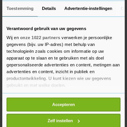
Toestemming
Details
Advertentie-instellingen
Ov
Verantwoord gebruik van uw gegevens
Wij en
onze 1022 partners
verwerken je persoonlijke
gegevens (bijv. uw IP-adres) met behulp van
technologieën zoals cookies om informatie op uw
apparaat op te slaan en te gebruiken met als doel
gepersonaliseerde advertenties en content, metingen aan
advertenties en content, inzicht in publiek en
productontwikkeling. U kunt kiezen wie uw gegevens
gebruikt en met welke doelen.
Als u het toestaat, willen we ook graag:
Accepteren
Informatie verzamelen over uw geografische
Meer uit Entertainment
locatie, die tot een paar meter nauwkeurig kan zijn
Uw apparaat identificeren door het actief te
Zelf instellen