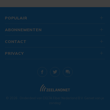
POPULAIR
ABONNEMENTEN
CONTACT
PRIVACY
© 2026
. Onderdeel van
DELTA Fiber Nederland B.V.
Geniet van je
zondag!