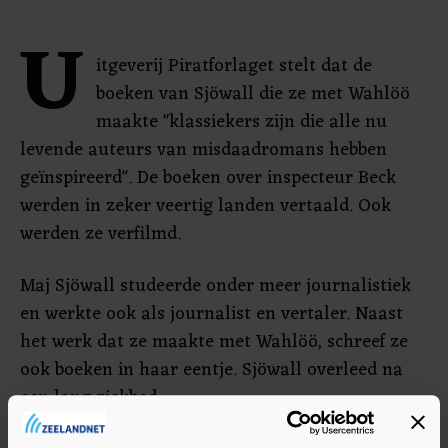
U
itgeverij Piratforlaget stelt dat de
boeken van Sjöwall die ze met Wahlöö
maakte "klassiekers zijn die alle nu
levende auteurs van misdaadromans hebben
geïnspireerd". De boeken over inspecteur Beck
werden in zeker veertig landen vertaald. Ook
werden ze verfilmd.
Maj Sjöwall studeerde onder meer journalistiek
en werkte ook als journalist en vertaler. Naast
het werk dat ze maakte met Wahlöö, schreef ze
ook boeken in haar eentje. Sjöwall overleed na
een lang ziekbed.