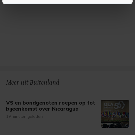
U kunt uw toestemming op elk moment wijzigen of
intrekken in de Cookieverklaring.
Met cookies werkt onze website beter en wordt jouw
bezoek makkelijker en persoonlijker. Op
onze cookiepagina kun je ons cookiebeleid bekijken en je
gemaakte keuze altijd wijzigen of intrekken.
Meer uit Buitenland
VS en bondgenoten roepen op tot
bijeenkomst over Nicaragua
19 minuten geleden