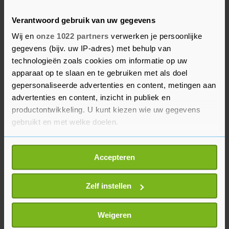
audio-opname in het Russisch die hij op sociale
Verantwoord gebruik van uw gegevens
media postte na de onthoofding.
Wij en
onze 1022 partners
verwerken je persoonlijke
gegevens (bijv. uw IP-adres) met behulp van
De aanslag heeft Frankrijk diep geschokt.
technologieën zoals cookies om informatie op uw
President Macron kondigde naar aanleiding van
apparaat op te slaan en te gebruiken met als doel
de moord een harde aanpak van het
gepersonaliseerde advertenties en content, metingen aan
moslimextremisme aan. De Franse regering
advertenties en content, inzicht in publiek en
houdt woensdag een officiële herdenking voor
productontwikkeling. U kunt kiezen wie uw gegevens
gebruikt en met welke doelen.
Paty. Hij krijgt postuum de hoogste Franse
onderscheiding, de Légion d'Honneur.
Als u het toestaat, willen we ook graag:
Accepteren
Informatie verzamelen over uw geografische
locatie, die tot een paar meter nauwkeurig kan zijn
Uw apparaat identificeren door het actief te
Zelf instellen
scannen op specifieke eigenschappen (fingerprinting)
Lees meer over hoe uw persoonlijke gegevens worden
Weigeren
verwerkt en stel uw voorkeuren in het
detailgedeelte
in.