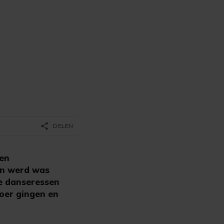
share
DELEN
een
den werd was
de danseressen
loer gingen en