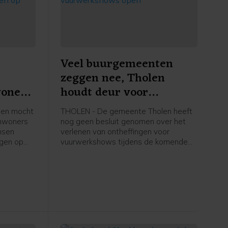
Veel buurgemeenten
zeggen nee, Tholen
woners
houdt deur voor
n op
vuurwerkshows open
len mocht
THOLEN - De gemeente Tholen heeft
inwoners
nog geen besluit genomen over het
nsen
verlenen van ontheffingen voor
rgen op
vuurwerkshows tijdens de komende
euwe
jaarwisseling. Het wordt de eerste
ter zich
jaarwisseling met een landelijk
n op
vuurwerkverbod. Veel Zeeuwse en
ieuwe
Brabantse gemeenten hebben al
besloten geen ontheffingen te
verlenen, maar Tholen zet die deur
voorlopig nog op een kier.