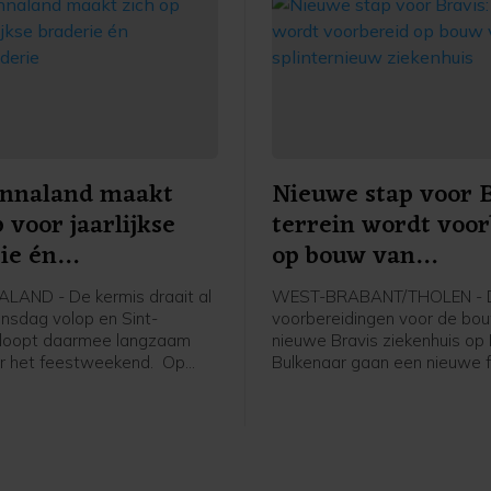
Annaland maakt
Nieuwe stap voor B
p voor jaarlijkse
terrein wordt voor
ie én
op bouw van
braderie
splinternieuw ziek
LAND - De kermis draait al
WEST-BRABANT/THOLEN - 
nsdag volop en Sint-
voorbereidingen voor de bo
 loopt daarmee langzaam
nieuwe Bravis ziekenhuis op
r het feestweekend. Op
Bulkenaar gaan een nieuwe f
8 augustus is het weer tijd
Vanaf maandag 17 augustus 
arlijkse braderie.
gemeente Roosendaal met 
bouwrijp maken van het terre
daadwerkelijke bouw van he
ziekenhuis staat gepland voo