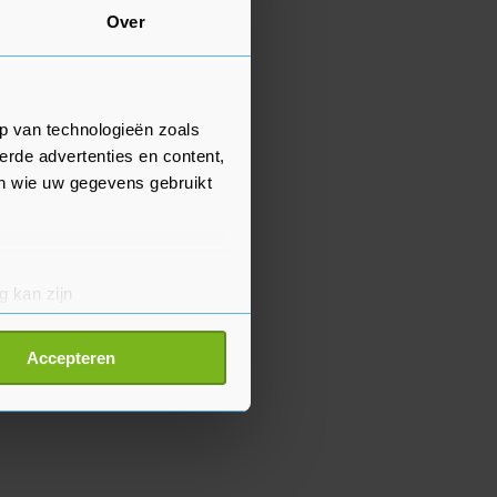
Over
p van technologieën zoals
erde advertenties en content,
en wie uw gegevens gebruikt
g kan zijn
erprinting)
t
detailgedeelte
in. U kunt uw
Accepteren
p onze cookiepagina kun je