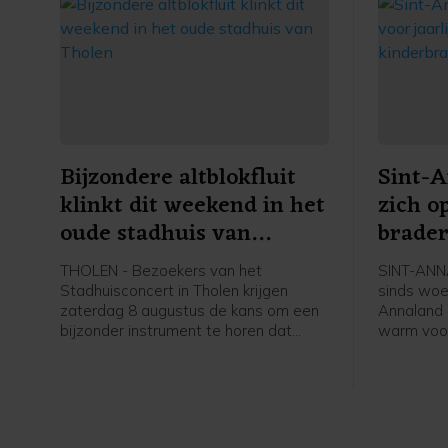
Bijzondere altblokfluit
Sint-
klinkt dit weekend in het
zich o
oude stadhuis van
brader
Tholen
kinder
THOLEN - Bezoekers van het
SINT-ANNA
Stadhuisconcert in Tholen krijgen
sinds woe
zaterdag 8 augustus de kans om een
Annaland
bijzonder instrument te horen dat
warm voo
maar zelden klinkt. Sascha Mommertz
zaterdag 
bespeelt dan een speciaal gestemde
voor de ja
altblokfluit, begeleid door clavecinist
Marijn Slappendel. Het concert begint
om 15.30 uur in het oude stadhuis.