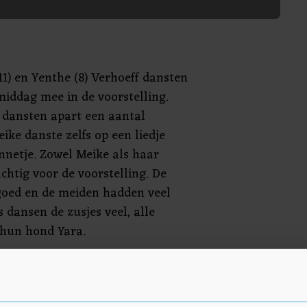
11) en Yenthe (8) Verhoeff dansten
middag mee in de voorstelling.
 dansten apart een aantal
ike danste zelfs op een liedje
netje. Zowel Meike als haar
chtig voor de voorstelling. De
 goed en de meiden hadden veel
s dansen de zusjes veel, alle
 hun hond Yara.
reden het leukste want dan
 het zien. Ik heb goed geoefend