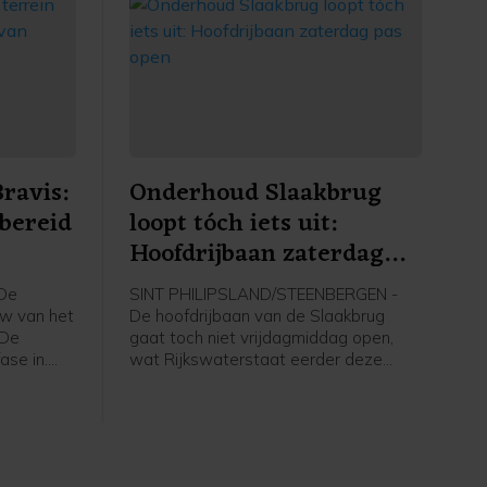
ravis:
Onderhoud Slaakbrug
bereid
loopt tóch iets uit:
Hoofdrijbaan zaterdag
enhuis
pas open
De
SINT PHILIPSLAND/STEENBERGEN -
uw van het
De hoofdrijbaan van de Slaakbrug
 De
gaat toch niet vrijdagmiddag open,
ase in.
wat Rijkswaterstaat eerder deze
start de
week wel had beloofd. De
het
werkzaamheden lopen iets uit,
in. De
waardoor het verkeer naar
t
verwachting pas vanaf
r oktober.
zaterdagochtend 06.00 uur weer over