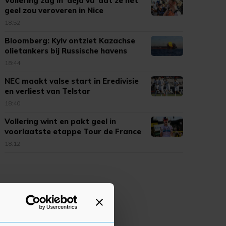
Vollering zag in 'déjà vu' dat ze het
geel zou veroveren in Nice
18:52
Bloomberg: Kyiv ontziet Kazachse
olietankers bij Russische havens
18:44
NEC maakt valse start in Eredivisie
en verliest van Telstar
18:40
Vollering wint en pakt geel in
voorlaatste etappe Tour de France
18:12