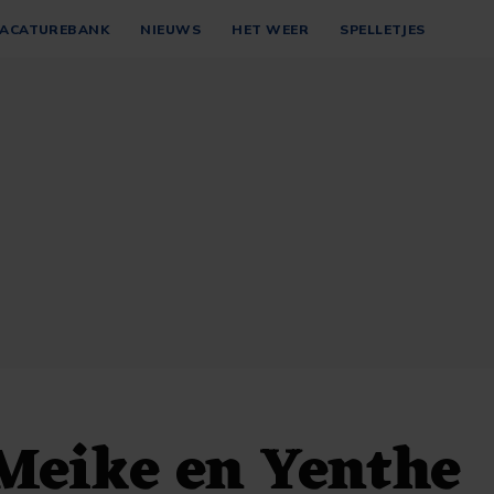
ACATUREBANK
NIEUWS
HET WEER
SPELLETJES
Meike en Yenthe