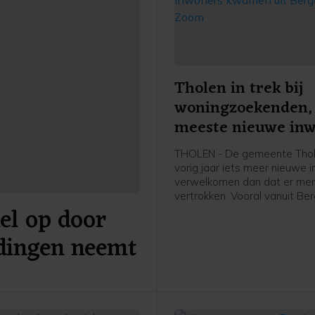
Tholen in trek bij
woningzoekenden,
meeste nieuwe in
kwamen uit Berge
THOLEN - De gemeente Tho
Zoom
vorig jaar iets meer nieuwe 
verwelkomen dan dat er me
vertrokken. Vooral vanuit Be
el op door
Zoom kwam relatief veel ni
aanwas. Wie Tholen juist ach
dingen neemt
liet, ging het vaakst in Berge
Zoom wonen. Dat blijkt uit n
CBS-cijfers.