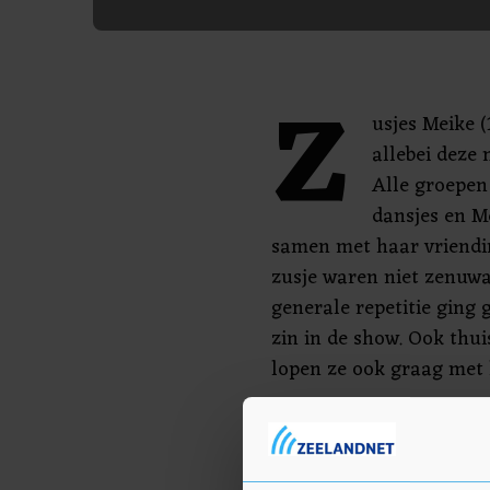
Z
usjes Meike (
allebei deze 
Alle groepen
dansjes en Me
samen met haar vriendin
zusje waren niet zenuwa
generale repetitie ging
zin in de show. Ook thui
lopen ze ook graag met
“Ik vind vooral het opt
kunnen heel veel mensen