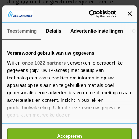
Uruguay mist de geschorste spelers om te
beginnen in de komende twee WK-
kwalificatiewedstrijden tegen Paraguay (7
september) en Venezuela (11 september).
Toestemming
Details
Advertentie-instellingen
Ov
Verantwoord gebruik van uw gegevens
Wij en
onze 1022 partners
verwerken je persoonlijke
gegevens (bijv. uw IP-adres) met behulp van
technologieën zoals cookies om informatie op uw
apparaat op te slaan en te gebruiken met als doel
gepersonaliseerde advertenties en content, metingen aan
advertenties en content, inzicht in publiek en
productontwikkeling. U kunt kiezen wie uw gegevens
gebruikt en met welke doelen.
Als u het toestaat, willen we ook graag:
Accepteren
Informatie verzamelen over uw geografische