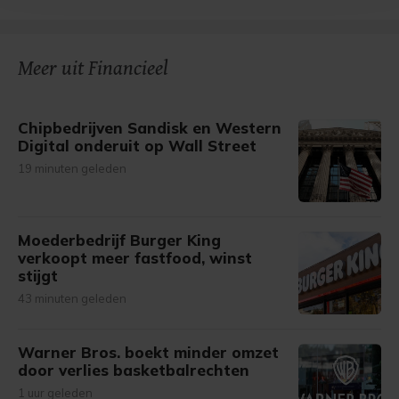
bezoek makkelijker en persoonlijker. Op
onze cookiepagina kun je ons cookiebeleid bekijken en je
gemaakte keuze altijd wijzigen of intrekken.
Meer uit Financieel
Chipbedrijven Sandisk en Western
Digital onderuit op Wall Street
19 minuten geleden
Moederbedrijf Burger King
verkoopt meer fastfood, winst
stijgt
43 minuten geleden
Warner Bros. boekt minder omzet
door verlies basketbalrechten
1 uur geleden