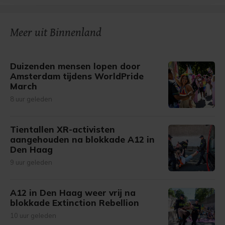
bezoek makkelijker en persoonlijker. Op
onze cookiepagina kun je ons cookiebeleid bekijken en je
gemaakte keuze altijd wijzigen of intrekken.
Meer uit Binnenland
Duizenden mensen lopen door
Amsterdam tijdens WorldPride
March
8 uur geleden
Tientallen XR-activisten
aangehouden na blokkade A12 in
Den Haag
9 uur geleden
A12 in Den Haag weer vrij na
blokkade Extinction Rebellion
10 uur geleden