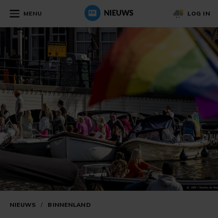
MENU
LOG IN
NIEUWS
/
BINNENLAND