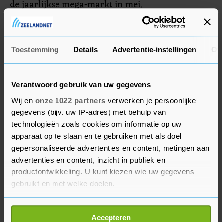
de jaarlijkse mega-markt in mei.
De zomerboekenmarkt begint om 10 uur, duurt
tot 17 uur en is gratis toegankelijk.
Toestemming
Details
Advertentie-instellingen
Ov
Verantwoord gebruik van uw gegevens
Wij en
onze 1022 partners
verwerken je persoonlijke
gegevens (bijv. uw IP-adres) met behulp van
technologieën zoals cookies om informatie op uw
apparaat op te slaan en te gebruiken met als doel
gepersonaliseerde advertenties en content, metingen aan
advertenties en content, inzicht in publiek en
productontwikkeling. U kunt kiezen wie uw gegevens
gebruikt en met welke doelen.
Als u het toestaat, willen we ook graag:
Accepteren
Informatie verzamelen over uw geografische