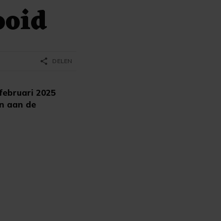
ooid
share
DELEN
ebruari 2025
en aan de