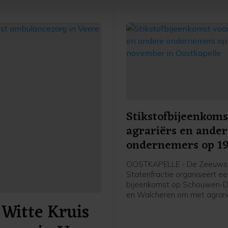
je gemaakte keuze altijd wijzigen of intrekken.
Stikstofbijeenkoms
agrariërs en ande
ondernemers op 1
november in Oostk
OOSTKAPELLE - De Zeeuws
Statenfractie organiseert e
bijeenkomst op Schouwen-D
en Walcheren om met agrari
Witte Kruis
andere (recreatie-)ondernem
gesprek te gaan over het Sti
2025. Dit plan presenteerde