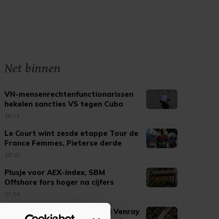
Net binnen
VN-mensenrechtenfunctionarissen
hekelen sancties VS tegen Cuba
18:21
Le Court wint zesde etappe Tour de
France Femmes, Pieterse derde
18:15
Plusje voor AEX-index, SBM
Offshore fors hoger na cijfers
17:54
Vrijdag weer geen treinen bij Venray