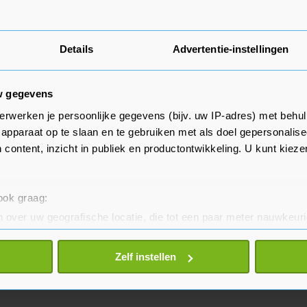
Details
Advertentie-instellingen
w gegevens
erwerken je persoonlijke gegevens (bijv. uw IP-adres) met behul
apparaat op te slaan en te gebruiken met als doel gepersonalise
 content, inzicht in publiek en productontwikkeling. U kunt kiez
 ook graag:
 over uw geografische locatie, die tot een paar meter nauwkeuri
eren door het actief te scannen op specifieke eigenschappen (fing
onlijke gegevens worden verwerkt en stel uw voorkeuren in he
Zelf instellen
jzigen of intrekken in de Cookieverklaring.
te beter en wordt jouw bezoek makkelijker en persoonlijker. O