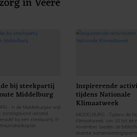
zorg in Veere
provincie Zeeland eerder de
e bij steekpartij
Inspirerende activ
oute Middelburg
tijdens Nationale
Klimaatweek
G - In de Middelburgse wijk
is zondagavond iemand
MIDDELBURG - Tijdens de Na
aakt bij een steekpartij. Er
Klimaatweek, van 10 tot en
traumahelikopter
november, bieden de bibliot
n, maar de komst hiervan is
diverse samenwerkingspartn