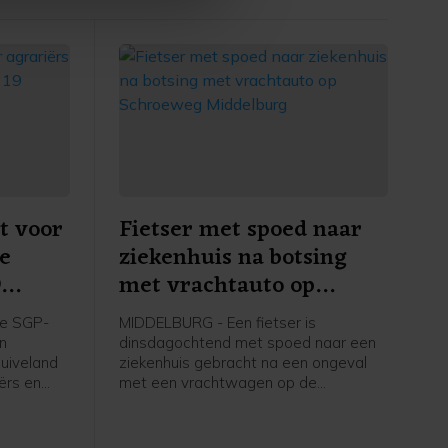
t voor
Fietser met spoed naar
re
ziekenhuis na botsing
9
met vrachtauto op
apelle
Schroeweg Middelburg
e SGP-
MIDDELBURG - Een fietser is
en
dinsdagochtend met spoed naar een
uiveland
ziekenhuis gebracht na een ongeval
ërs en
met een vrachtwagen op de
ers in
Schroeweg in Middelburg.
kstofplan
 de