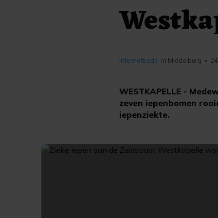
Westkap
Internetbode
in Middelburg
24
•
WESTKAPELLE - Medewe
zeven iepenbomen rooie
iepenziekte.