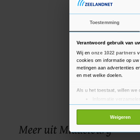
Toestemming
Verantwoord gebruik van u
Wij en
onze 1022 partners
v
cookies om informatie op uw 
metingen aan advertenties en
en met welke doelen.
Als u het toestaat, willen we
Informatie verzamelen
Uw apparaat identific
Lees meer over hoe uw perso
Weigeren
toestemming op elk moment wi
Meer uit Middelburg
Met cookies werkt onze websi