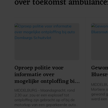
over toekomst ambulance
Oproep politie voor
Gewond
informatie over
Bluesr
mogelijke ontploffing bij
MIDDELBUR
auto Domburgs
Mortiere 
MIDDELBURG - Maandagnacht, rond
Schuitvlot
gewond ger
2.30 uur, zou er een explosief tot
werd een 
ontploffing zijn gebracht op of bij de
opgeroepe
motorkap van een geparkeerde auto