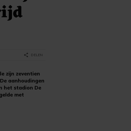
ijd
share
DELEN
e zijn zeventien
. De aanhoudingen
en het stadion De
ogelde met