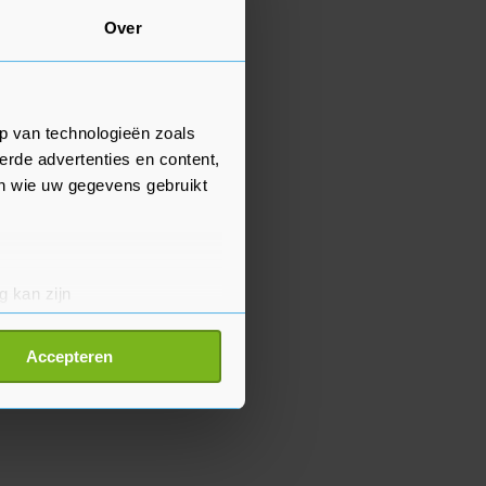
Over
p van technologieën zoals
erde advertenties en content,
en wie uw gegevens gebruikt
g kan zijn
erprinting)
t
detailgedeelte
in. U kunt uw
Accepteren
p onze cookiepagina kun je