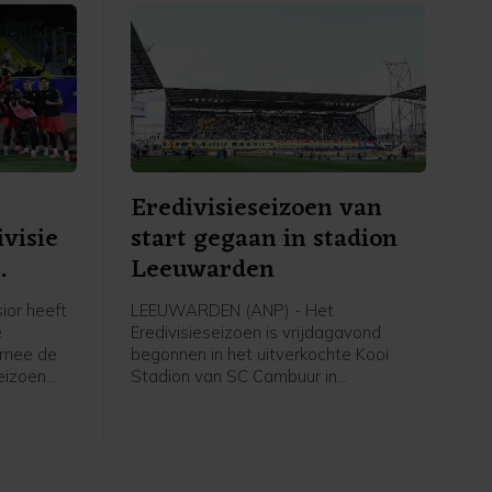
Eredivisieseizoen van
visie
start gegaan in stadion
Leeuwarden
ior heeft
LEEUWARDEN (ANP) - Het
e
Eredivisieseizoen is vrijdagavond
rmee de
begonnen in het uitverkochte Kooi
eizoen
Stadion van SC Cambuur in
Leeuwarden. Het gepromoveerde
 in
Cambuur ontvangt Excelsior in het
twee jaar geleden geopende stadion.