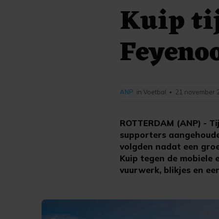
Kuip ti
Feyeno
ANP
in Voetbal
21 november 2
•
ROTTERDAM (ANP) - Tijd
supporters aangehouden
volgden nadat een groep
Kuip tegen de mobiele 
vuurwerk, blikjes en ee