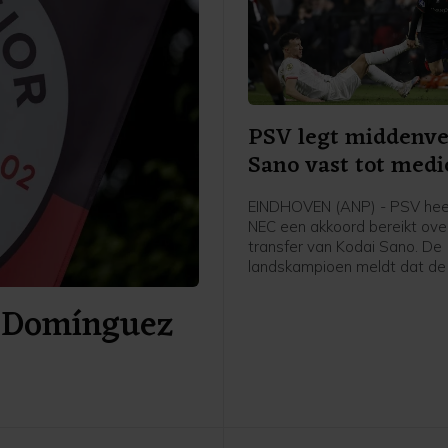
PSV legt middenve
Sano vast tot medi
EINDHOVEN (ANP) - PSV hee
NEC een akkoord bereikt ove
transfer van Kodai Sano. De
landskampioen meldt dat de 
middenvelder een contract 
r Domínguez
2031 tekent.