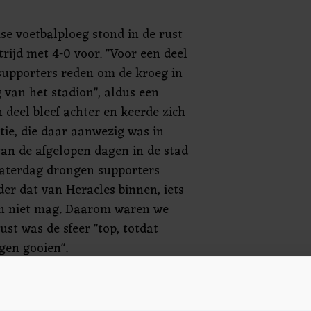
se voetbalploeg stond in de rust
rijd met 4-0 voor. "Voor een deel
supporters reden om de kroeg in
 van het stadion", aldus een
 deel bleef achter en keerde zich
tie, die daar aanwezig was in
an de afgelopen dagen in de stad
"Zaterdag drongen supporters
er dat van Heracles binnen, iets
 en niet mag. Daarom waren we
ust was de sfeer "top, totdat
gen gooien".
t busjes door de groep te rijden
t elkaar te drijven. Iemand