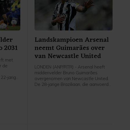
lder
Landskampioen Arsenal
o 2031
neemt Guimarães over
van Newcastle United
ft met
r de
LONDEN (ANP/RTR) - Arsenal heeft
middenvelder Bruno Guimarães
22-jarige
overgenomen van Newcastle United.
tot medio
De 28-jarige Braziliaan, die aanvoerder
was bij Newcastle, heeft een contract
voor vier seizoenen met de optie van
nog een seizoen getekend.