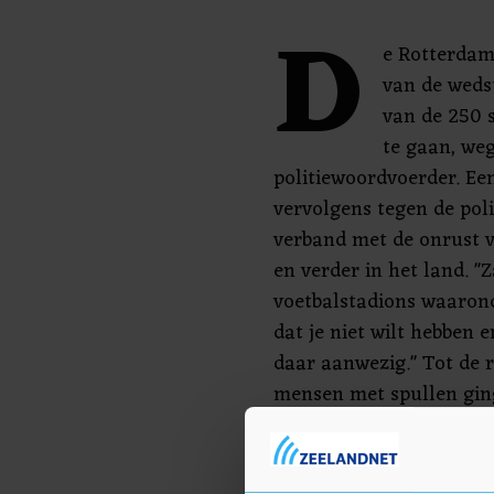
D
e Rotterdam
van de wedst
van de 250 
te gaan, weg
politiewoordvoerder. Een
vervolgens tegen de poli
verband met de onrust v
en verder in het land. 
voetbalstadions waarond
dat je niet wilt hebben
daar aanwezig." Tot de r
mensen met spullen gin
De ME reageerde door me
om de relschoppers zo ui