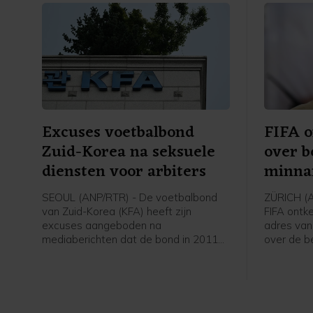
Excuses voetbalbond
FIFA o
Zuid-Korea na seksuele
over b
diensten voor arbiters
minnar
SEOUL (ANP/RTR) - De voetbalbond
ZÜRICH (
van Zuid-Korea (KFA) heeft zijn
FIFA ontk
excuses aangeboden na
adres van 
mediaberichten dat de bond in 2011
over de b
en 2012 seksuele diensten heeft
minnares v
geregeld en betaald voor buitenlandse
secretari
scheidsrechters die in het land waren
voetbalbo
voor interlands. De Zuid-Koreaanse
Telegraph
zender JTBC berichtte donderdag over
vrouw een