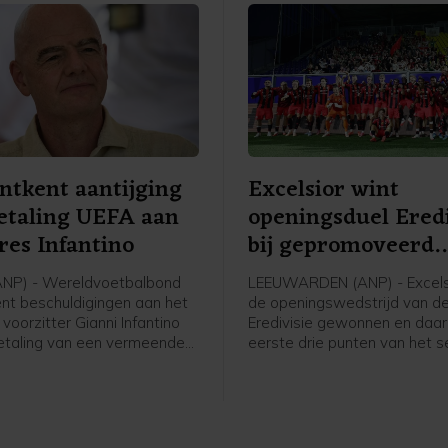
ntkent aantijging
Excelsior wint
etaling UEFA aan
openingsduel Eredi
es Infantino
bij gepromoveerd
Cambuur
ANP) - Wereldvoetbalbond
LEEUWARDEN (ANP) - Excels
ent beschuldigingen aan het
de openingswedstrijd van d
voorzitter Gianni Infantino
Eredivisie gewonnen en daa
etaling van een vermeende
eerste drie punten van het s
an de Zwitser in zijn tijd als
gepakt. Op bezoek bij het
s-generaal bij de Europese
gepromoveerde SC Cambuur
nd UEFA. De Britse krant The
Leeuwarden wonnen de
 meldde vrijdag dat de
Rotterdammers met 4-0.
 vertrekvergoeding had