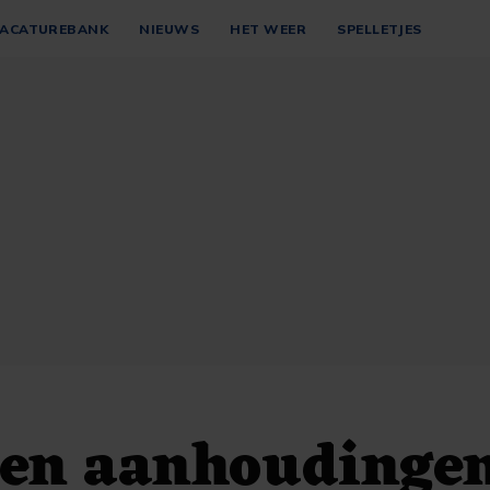
ACATUREBANK
NIEUWS
HET WEER
SPELLETJES
en aanhoudingen