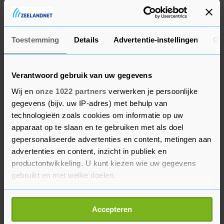
Dit zijn nummers, bijvoorbeeld van een bank,
waarmee de daders een andere identiteit kunnen
Toestemming
Details
Advertentie-instellingen
Ov
aannemen. “De daders en rekeningen lijken zich
in het buitenland te bevinden, waardoor het een
moeilijk verhaal voor de Nederlandse politie
Verantwoord gebruik van uw gegevens
wordt."
Wij en
onze 1022 partners
verwerken je persoonlijke
gegevens (bijv. uw IP-adres) met behulp van
technologieën zoals cookies om informatie op uw
Melden
apparaat op te slaan en te gebruiken met als doel
Volgens de politie zoeken banken tegenwoordig
gepersonaliseerde advertenties en content, metingen aan
intensief contact met slachtoffers van oplichting.
advertenties en content, inzicht in publiek en
productontwikkeling. U kunt kiezen wie uw gegevens
Soms is zelfs uit bescherming het
gebruikt en met welke doelen.
internetbankieren op het moment van de
‘investering’ geblokkeerd.
Als u het toestaat, willen we ook graag:
Accepteren
Informatie verzamelen over uw geografische
De politie roept alle slachtoffers op het te