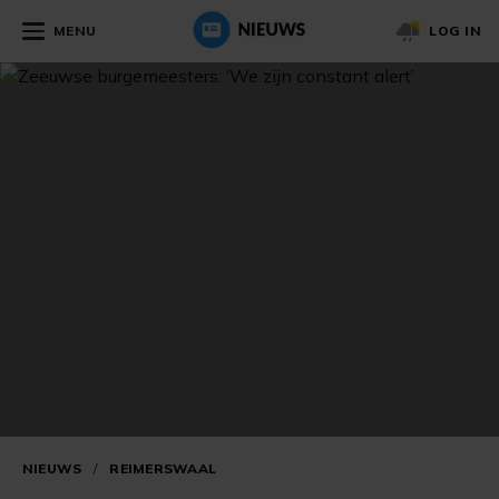
MENU
LOG IN
NIEUWS
/
REIMERSWAAL