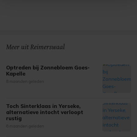
Met cookies werkt onze website beter en wordt jouw
bezoek makkelijker en persoonlijker. Op
onze cookiepagina kun je ons cookiebeleid bekijken en je
gemaakte keuze altijd wijzigen of intrekken.
Meer uit Reimerswaal
Optreden bij Zonnebloem Goes-
Kapelle
8 maanden geleden
Toch Sinterklaas in Yerseke,
alternatieve intocht verloopt
rustig
8 maanden geleden