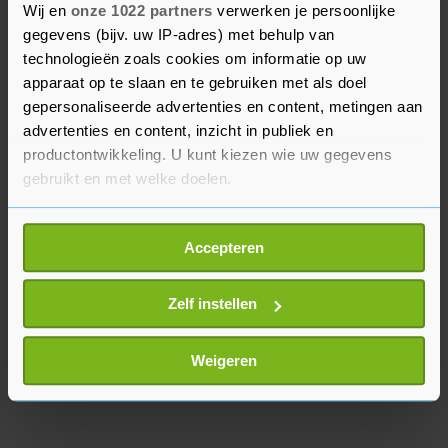
Wij en
onze 1022 partners
verwerken je persoonlijke
gegevens (bijv. uw IP-adres) met behulp van
De burgemeesters roepen iedereen op bij signalen
technologieën zoals cookies om informatie op uw
over mogelijk onraad de politie te bellen. “Bel 112
apparaat op te slaan en te gebruiken met als doel
als het spoed is en anders 0900-8844. U kunt ook
gepersonaliseerde advertenties en content, metingen aan
bellen naar Meld Misdaad Anoniem, via 0800–
advertenties en content, inzicht in publiek en
7000.”
productontwikkeling. U kunt kiezen wie uw gegevens
gebruikt en met welke doelen.
Als u het toestaat, willen we ook graag:
Accepteren
Informatie verzamelen over uw geografische
locatie, die tot een paar meter nauwkeurig kan zijn
Uw apparaat identificeren door het actief te
Zelf instellen
scannen op specifieke eigenschappen (fingerprinting)
Lees meer over hoe uw persoonlijke gegevens worden
Weigeren
verwerkt en stel uw voorkeuren in het
detailgedeelte
in.
U kunt uw toestemming op elk moment wijzigen of
intrekken in de Cookieverklaring.