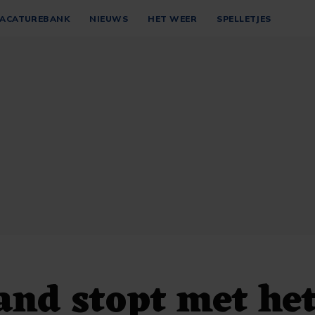
ACATUREBANK
NIEUWS
HET WEER
SPELLETJES
nd stopt met he