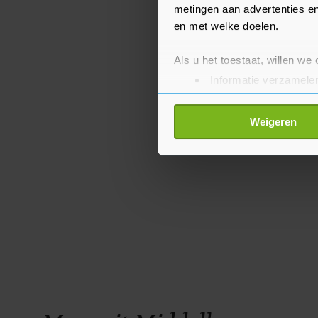
metingen aan advertenties en
en met welke doelen.
Als u het toestaat, willen we
Informatie verzamelen
Uw apparaat identific
Lees meer over hoe uw perso
Weigeren
toestemming op elk moment wi
Met cookies werkt onze websi
ons cookiebeleid bekijken en 