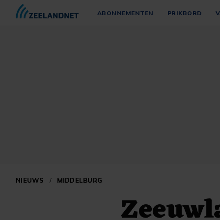
ABONNEMENTEN
PRIKBORD
V
NIEUWS
/
MIDDELBURG
Zeeuwla