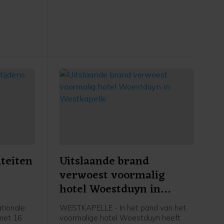
kstofplan
 de
ze maand.
iteiten
Uitslaande brand
verwoest voormalig
hotel Woestduyn in
Westkapelle
tionale
WESTKAPELLE - In het pand van het
 met 16
voormalige hotel Woestduyn heeft