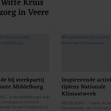
Witte Kruis
gesprek te gaan over het Sti
zorg in Veere
2025. Dit plan presenteerde
provincie Zeeland eerder de
e bij steekpartij
Inspirerende activ
oute Middelburg
tijdens Nationale
Klimaatweek
G - In de Middelburgse wijk
is zondagavond iemand
MIDDELBURG - Tijdens de Na
aakt bij een steekpartij. Er
Klimaatweek, van 10 tot en