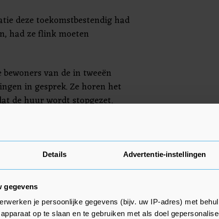
ratie deze toekomstbestendig had
n, had ze flink moeten
e bewoners van de in tweeën
ingen in gesprek. Ze horen het
at de huur wordt stopgezet.
n voor de huurders, Zeeuwland
Details
Advertentie-instellingen
n naar andere woningen en ze
lbare, levensloopbestendige
w gegevens
erwerken je persoonlijke gegevens (bijv. uw IP-adres) met behul
apparaat op te slaan en te gebruiken met als doel gepersonalise