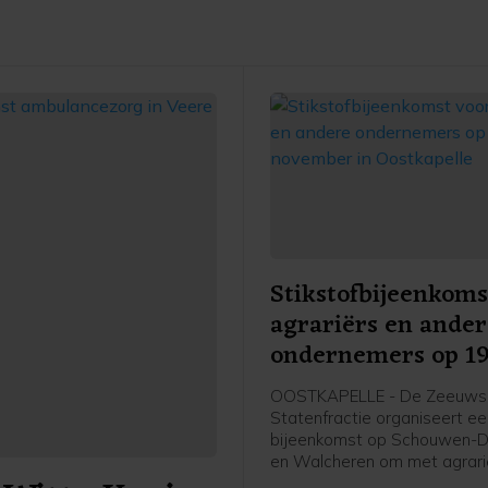
Stikstofbijeenkoms
agrariërs en ande
ondernemers op 1
november in Oostk
OOSTKAPELLE - De Zeeuws
Statenfractie organiseert e
bijeenkomst op Schouwen-D
en Walcheren om met agrari
andere (recreatie-)ondernem