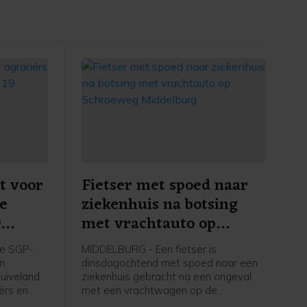
t voor
Fietser met spoed naar
re
ziekenhuis na botsing
9
met vrachtauto op
apelle
Schroeweg Middelburg
e SGP-
MIDDELBURG - Een fietser is
en
dinsdagochtend met spoed naar een
uiveland
ziekenhuis gebracht na een ongeval
ërs en
met een vrachtwagen op de
ers in
Schroeweg in Middelburg.