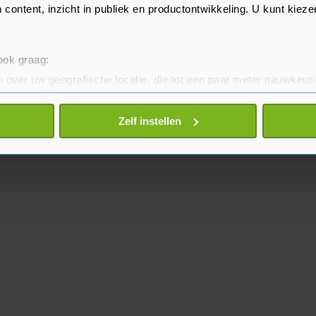
 content, inzicht in publiek en productontwikkeling. U kunt kiez
 ook graag:
 over uw geografische locatie, die tot een paar meter nauwkeuri
eren door het actief te scannen op specifieke eigenschappen (fing
onlijke gegevens worden verwerkt en stel uw voorkeuren in he
Zelf instellen
jzigen of intrekken in de Cookieverklaring.
te beter en wordt jouw bezoek makkelijker en persoonlijker. O
je gemaakte keuze altijd wijzigen of intrekken.