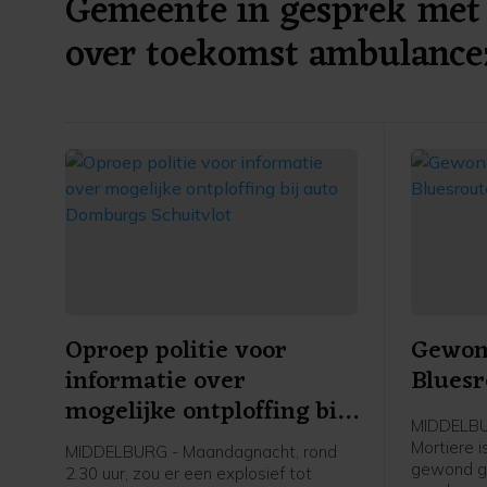
Gemeente in gesprek met 
over toekomst ambulance
Oproep politie voor
Gewond
informatie over
Bluesr
mogelijke ontploffing bij
MIDDELBUR
auto Domburgs
Mortiere 
MIDDELBURG - Maandagnacht, rond
Schuitvlot
gewond ger
2.30 uur, zou er een explosief tot