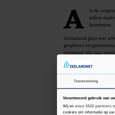
A
ls de corpo
willen make
investeren.
Zeeuwland gaat met all
gesplitste eengezinswon
minimaal één jaar voord
Betaalbaar
Er komt een sociaal pla
Toestemming
bemiddelt bij het zoeke
kijkt of ze andere betaa
Verantwoord gebruik van u
woningen kan bouwen.
Wij en
onze 1022 partners
v
cookies om informatie op uw 