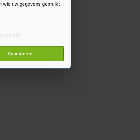
en wie uw gegevens gebruikt
g kan zijn
erprinting)
t
detailgedeelte
in. U kunt uw
Accepteren
p onze cookiepagina kun je