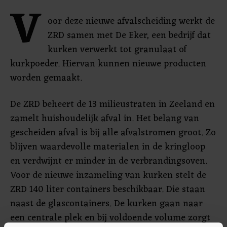
V
oor deze nieuwe afvalscheiding werkt de
ZRD samen met De Eker, een bedrijf dat
kurken verwerkt tot granulaat of
kurkpoeder. Hiervan kunnen nieuwe producten
worden gemaakt.
De ZRD beheert de 13 milieustraten in Zeeland en
zamelt huishoudelijk afval in. Het belang van
gescheiden afval is bij alle afvalstromen groot. Zo
blijven waardevolle materialen in de kringloop
en verdwijnt er minder in de verbrandingsoven.
Voor de nieuwe inzameling van kurken stelt de
ZRD 140 liter containers beschikbaar. Die staan
naast de glascontainers. De kurken gaan naar
een centrale plek en bij voldoende volume zorgt