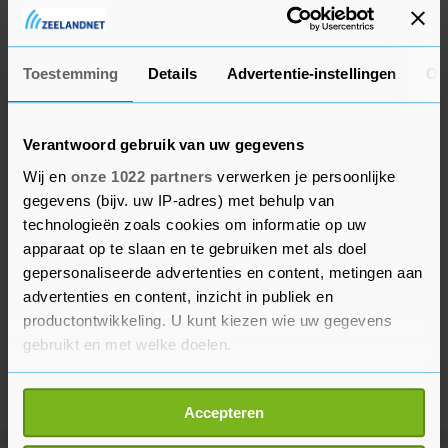
De Eker ervoor dat ze opgehaald en verwerkt
worden.
Toestemming
Details
Advertentie-instellingen
Ov
Verantwoord gebruik van uw gegevens
Wij en
onze 1022 partners
verwerken je persoonlijke
gegevens (bijv. uw IP-adres) met behulp van
technologieën zoals cookies om informatie op uw
apparaat op te slaan en te gebruiken met als doel
gepersonaliseerde advertenties en content, metingen aan
advertenties en content, inzicht in publiek en
productontwikkeling. U kunt kiezen wie uw gegevens
gebruikt en met welke doelen.
Als u het toestaat, willen we ook graag:
Accepteren
Informatie verzamelen over uw geografische
locatie, die tot een paar meter nauwkeurig kan zijn