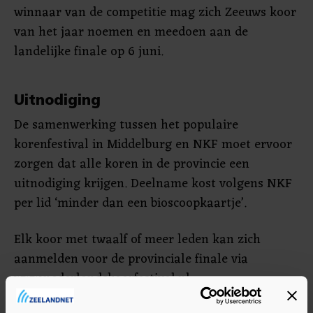
winnaar van de competitie mag zich Zeeuws koor
van het jaar noemen en meedoen aan de
landelijke finale op 6 juni.
Uitnodiging
De samenwerking tussen het populaire
korenfestival in Middelburg en NKF moet ervoor
zorgen dat alle koren in de provincie een
uitnodiging krijgen. Deelname kost volgens NKF
per lid ‘minder dan een bioscoopkaartje’.
Elk koor met twaalf of meer leden kan zich
aanmelden voor de provinciale finale via
www.nederlandskoorfestival.nl.