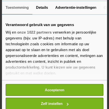
Toestemming
Details
Advertentie-instellingen
Ov
Verantwoord gebruik van uw gegevens
Wij en
onze 1022 partners
verwerken je persoonlijke
gegevens (bijv. uw IP-adres) met behulp van
technologieën zoals cookies om informatie op uw
apparaat op te slaan en te gebruiken met als doel
gepersonaliseerde advertenties en content, metingen aan
advertenties en content, inzicht in publiek en
productontwikkeling. U kunt kiezen wie uw gegevens
gebruikt en met welke doelen.
Als u het toestaat, willen we ook graag:
Accepteren
Informatie verzamelen over uw geografische
Meer uit Middelburg
locatie, die tot een paar meter nauwkeurig kan zijn
Uw apparaat identificeren door het actief te
Zelf instellen