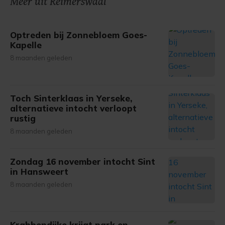
Meer uit Reimerswaal
gemaakte keuze altijd wijzigen of intrekken.
Optreden bij Zonnebloem Goes-
Kapelle
8 maanden geleden
Toch Sinterklaas in Yerseke,
alternatieve intocht verloopt
rustig
8 maanden geleden
Zondag 16 november intocht Sint
in Hansweert
8 maanden geleden
Krabbendijke krijgt park en