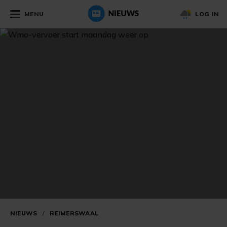
MENU
LOG IN
NIEUWS
/
REIMERSWAAL