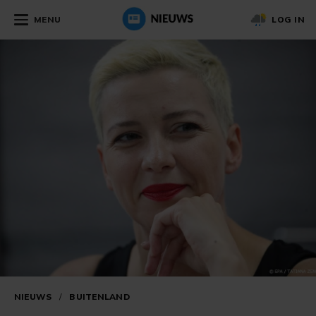
MENU
LOG IN
NIEUWS
/
BUITENLAND