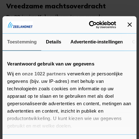
Vreedzame machtsoverdracht
De 38-jarige Kolesnikova is een van de
belangrijkste oppositieleden die zich verzetten
tegen het omstreden staatshoofd Loekasjenko.
Sommige collega's van de Coördinatieraad waren
Toestemming
Details
Advertentie-instellingen
Ov
eerder al gearresteerd of gedwongen te
vertrekken. De Coördinatieraad beoogt een
Verantwoord gebruik van uw gegevens
vreedzame machtsoverdracht in het voormalige
Wij en
onze 1022 partners
verwerken je persoonlijke
Sovjetland.
gegevens (bijv. uw IP-adres) met behulp van
technologieën zoals cookies om informatie op uw
Kolesnikova liet zich herhaaldelijk zien bij de
apparaat op te slaan en te gebruiken met als doel
protesten en werd toegejuicht door de
gepersonaliseerde advertenties en content, metingen aan
demonstranten. Ook zondag liep ze mee met de
advertenties en content, inzicht in publiek en
grote demonstratie in Minsk.
productontwikkeling. U kunt kiezen wie uw gegevens
gebruikt en met welke doelen.
Oppositieleidster Svetlana Tichanovskaja