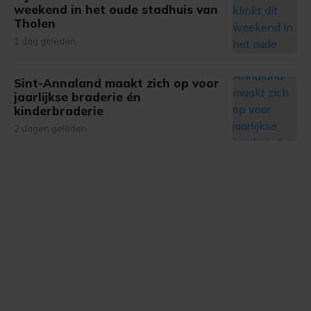
weekend in het oude stadhuis van
gemaakte keuze altijd wijzigen of intrekken.
Tholen
1 dag geleden
Sint-Annaland maakt zich op voor
jaarlijkse braderie én
kinderbraderie
2 dagen geleden