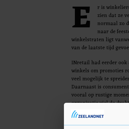
E
r is winkelie
zien dat ze 
normaal zo d
naar de feest
winkelstraten ligt vanw
van de laatste tijd gevoe
INretail had eerder ook
winkels om promoties ro
veel mogelijk te spreid
Daarnaast is consument
vooral op rustige mome
organisatie viel de druk
week geleden, mede daar
onder meer op gegevens
telsensoren in verschill