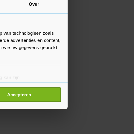
Over
p van technologieën zoals
erde advertenties en content,
en wie uw gegevens gebruikt
g kan zijn
erprinting)
t
detailgedeelte
in. U kunt uw
Accepteren
p onze cookiepagina kun je