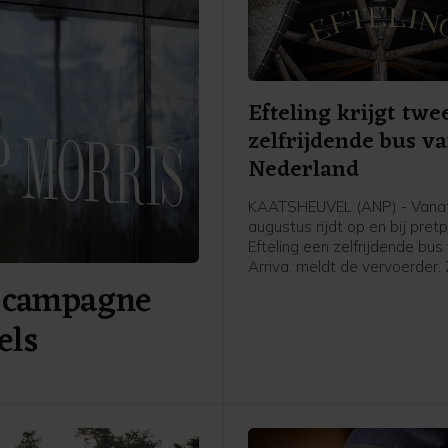
Efteling krijgt twe
zelfrijdende bus v
Nederland
KAATSHEUVEL (ANP) - Vana
augustus rijdt op en bij pret
Efteling een zelfrijdende bus
Arriva, meldt de vervoerder.
 campagne
rijdt zelfstandig. Er zit nog w
zogeheten safety driver op 
els
bestuurdersstoel die kan ingr