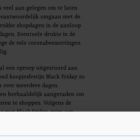
rs veel aan gelegen om te laten
verantwoordelijk omgaan met de
rukke shopdagen in de aanloop
dagen. Eventuele drukte in de
ege de vele coronabesmettingen
lig.
 al een oproep uitgestuurd aan
nd koopjesfestijn Black Friday zo
en over meerdere dagen.
en herhaaldelijk aangeraden om
nten te shoppen. Volgens de
te met Black Friday, ruim een
door mee. Dat baseerde INretail
 van een bureau dat via
ende winkelsteden bijhield hoe