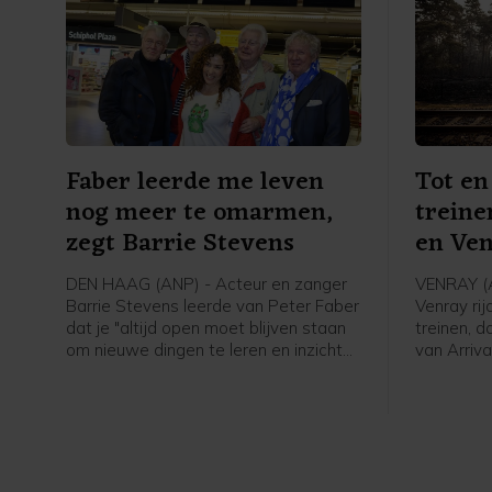
Faber leerde me leven
Tot en
nog meer te omarmen,
trein
zegt Barrie Stevens
en Ve
DEN HAAG (ANP) - Acteur en zanger
VENRAY (
Barrie Stevens leerde van Peter Faber
Venray ri
dat je "altijd open moet blijven staan
treinen, 
om nieuwe dingen te leren en inzichten
van Arriv
te krijgen". Dat zegt de entertainer
er vrijdag
vrijdag in reactie op het overlijden van
door de 
Faber. De twee waren samen tussen
in natuur
2018 en 2020 te zien in de RTL4-
ten ooste
realityserie Beter laat dan nooit,
samen met Gerard Cox en Willibrord