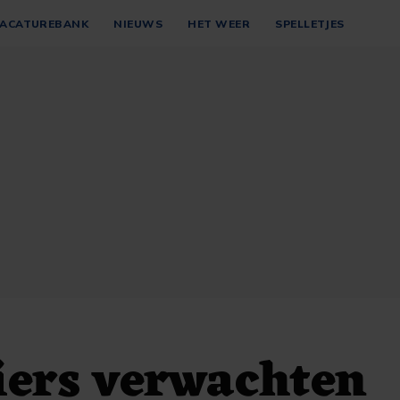
ACATUREBANK
NIEUWS
HET WEER
SPELLETJES
iers verwachten