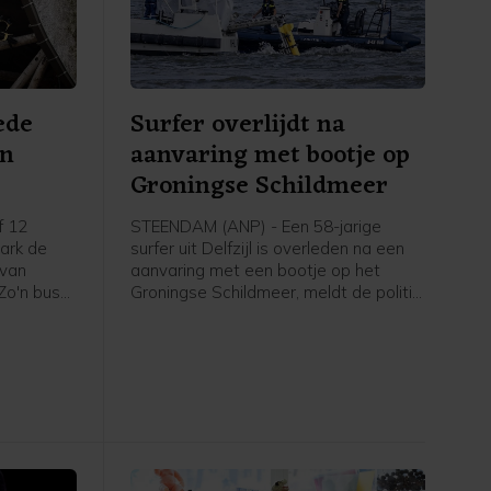
ede
Surfer overlijdt na
an
aanvaring met bootje op
Groningse Schildmeer
f 12
STEENDAM (ANP) - Een 58-jarige
park de
surfer uit Delfzijl is overleden na een
 van
aanvaring met een bootje op het
 Zo'n bus
Groningse Schildmeer, meldt de politie.
el een
De politie heeft de bestuurder van de
de
boot, een 19-jarige man uit Eemsdelta,
ijpen.
aangehouden en verhoord. Hij is weer
op vrije voeten, maar blijft verdachte.