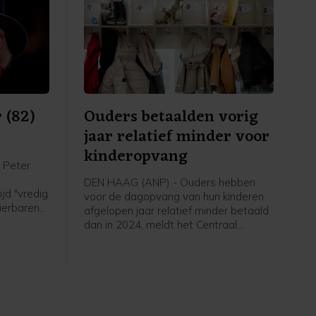
 (82)
Ouders betaalden vorig
jaar relatief minder voor
kinderopvang
 Peter
DEN HAAG (ANP) - Ouders hebben
jd "vredig
voor de dagopvang van hun kinderen
dierbaren",
afgelopen jaar relatief minder betaald
dan in 2024, meldt het Centraal
 carrière
Bureau voor de Statistiek (CBS). In
, series
2025 kregen ouders waarvan de
r won hij
kinderen naar een kinderdagopvang
js Louis
gingen gemiddeld 68 procent van
deze kosten vergoed, ten opzichte
van 65 procent in 2024. In totaal