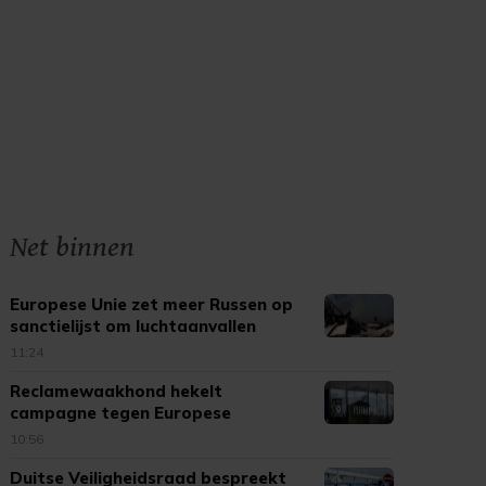
Net binnen
Europese Unie zet meer Russen op
sanctielijst om luchtaanvallen
11:24
Reclamewaakhond hekelt
campagne tegen Europese
tabaksregels
10:56
Duitse Veiligheidsraad bespreekt