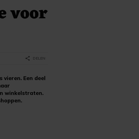
e voor
share
DELEN
 vieren. Een deel
maar
in winkelstraten.
shoppen.