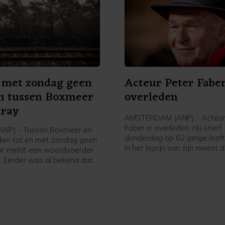
 met zondag geen
Acteur Peter Faber
en tussen Boxmeer
overleden
nray
AMSTERDAM (ANP) - Acteur
Faber is overleden. Hij stierf
ANP) - Tussen Boxmeer en
donderdag op 82-jarige leefti
jden tot en met zondag geen
in het bijzijn van zijn meest 
dat meldt een woordvoerder
heeft zijn familie vrijdag
a. Eerder was al bekend dat
bekendgemaakt. In zijn lange
 geen treinen zouden rijden
speelde Faber in talloze films
werkzaamheden na de brand
en theaterstukken. Twee kee
gebied Boschhuizerbergen,
de toonaangevende toneelpri
n van Venray.
d'Or.