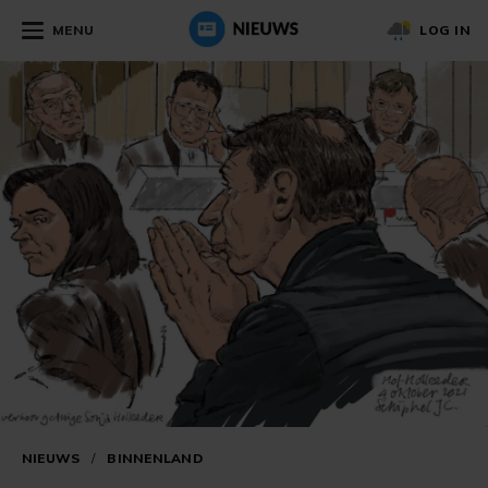
MENU
LOG IN
NIEUWS
/
BINNENLAND