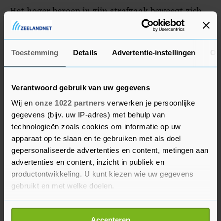
Het hoger beroep in zijn strafzaak beweegt zich
langzaam richting de eindstreep. Komende week
is het woord aan nabestaanden van zijn
vermeende slachtoffers. Ook staat het verhoor
Toestemming
Details
Advertentie-instellingen
Ov
gepland van Fred Ros, kroongetuige in het grote
liquidatieproces Passage. Hoewel Holleeder zegt
Verantwoord gebruik van uw gegevens
hem niet te kennen ("Nooit gezien, nooit
Wij en
onze 1022 partners
verwerken je persoonlijke
gesproken") heeft Ros - net als Sandra den
gegevens (bijv. uw IP-adres) met behulp van
Hartog donderdag deed - hem gekoppeld aan
technologieën zoals cookies om informatie op uw
crimineel Dino Soerel. Die is onherroepelijk tot
apparaat op te slaan en te gebruiken met als doel
levenslang veroordeeld voor moorden waarvan
gepersonaliseerde advertenties en content, metingen aan
ook Holleeder wordt beschuldigd.
advertenties en content, inzicht in publiek en
productontwikkeling. U kunt kiezen wie uw gegevens
Het getuigenverhoor van Ros is volgende week
gebruikt en met welke doelen.
donderdag. Op 22 november begint het OM aan
Als u het toestaat, willen we ook graag:
het requisitoir, dat na twee dagen moet
Accepteren