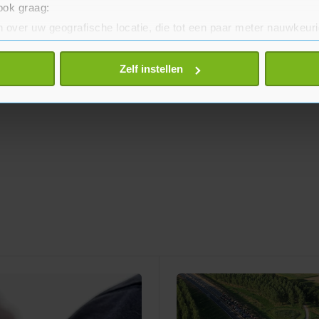
 ook graag:
 over uw geografische locatie, die tot een paar meter nauwkeuri
eren door het actief te scannen op specifieke eigenschappen (fing
onlijke gegevens worden verwerkt en stel uw voorkeuren in he
Zelf instellen
jzigen of intrekken in de Cookieverklaring.
te beter en wordt jouw bezoek makkelijker en persoonlijker. O
je gemaakte keuze altijd wijzigen of intrekken.