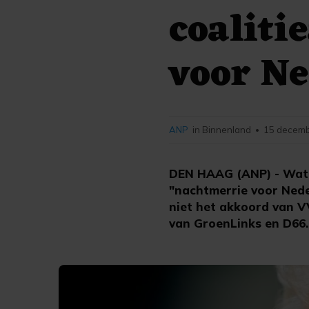
coaliti
voor Ne
ANP
in Binnenland
15 decemb
•
DEN HAAG (ANP) - Wat P
"nachtmerrie voor Neder
niet het akkoord van V
van GroenLinks en D66.