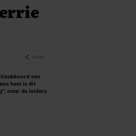
errie
share
DELEN
itieakkoord een
ens hem is dit
", naar de leiders