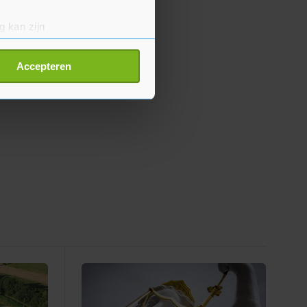
g kan zijn
erprinting)
t
detailgedeelte
in. U kunt uw
Accepteren
p onze cookiepagina kun je