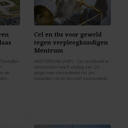
ren
Cel en tbs voor geweld
Maas
tegen verpleegkundigen
Mentrum
ientallen
AMSTERDAM (ANP) - De rechtbank in
n
Amsterdam heeft vrijdag een 29-
in de
jarige man veroordeeld tot zes
eden-
maanden cel en tbs met voorwaarden
Maas en
voor onder meer een geweldsincident
zig en
in zorginstelling Mentrum in oktober
 liet een
vorig jaar, waarvan twee vrouwelijke
verpleegkundigen het slachtoffer
werden.