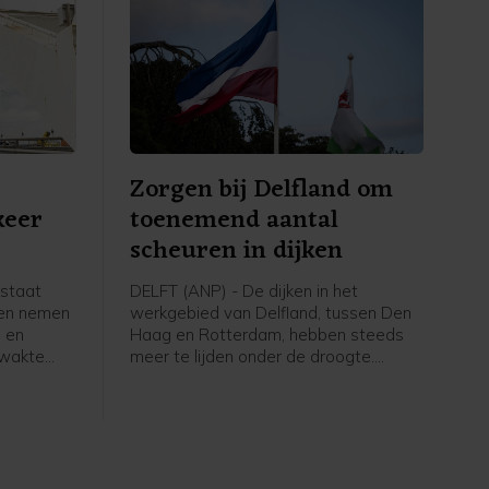
n
Zorgen bij Delfland om
keer
toenemend aantal
scheuren in dijken
rstaat
DELFT (ANP) - De dijken in het
len nemen
werkgebied van Delfland, tussen Den
 en
Haag en Rotterdam, hebben steeds
zwakte
meer te lijden onder de droogte.
ringen. Er
Inspecteurs van het
hoogheemraadschap telden deze
langs de
week ongeveer 180 scheuren. Tijdens
elke tekst
de vorige inspectieronde waren dat er
an is nog
zo'n dertig.
dvoerder.