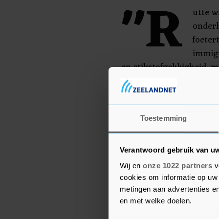
"R
utte w
onderh
foeter
immigr
en stikstofgekkigheid, m
Hij had graag meer maa
nieuwe migranten te ver
WAGENWIJD open. Ongelo
Toestemming
heeft 100% gecapituleer
Verantwoord gebruik van u
Wij en
onze 1022 partners
v
cookies om informatie op uw 
metingen aan advertenties en
en met welke doelen.