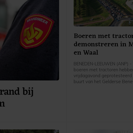
Boeren met tracto
demonstreren in 
en Waal
BENEDEN-LEEUWEN (ANP) - T
boeren met tractoren hebbe
vrijdagavond geprotesteerd 
buurt van het Gelderse Ben
rand bij
Leeuwen (gemeente West 
Waal). De politie was aanwe
am
faciliteerde de demonstratie,
woordvoerder weten.