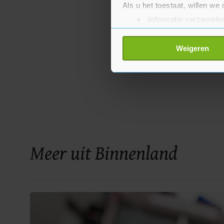
Als u het toestaat, willen we
Informatie verzamelen
Uw apparaat identific
Lees meer over hoe uw perso
Weigeren
toestemming op elk moment wi
Met cookies werkt onze websi
ons cookiebeleid bekijken en 
Meer uit Binnenland