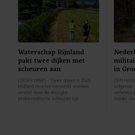
Waterschap Rijnland
Nederl
pakt twee dijken met
milita
scheuren aan
in Gro
LEIDEN (ANP) - Twee dijken in Zuid-
DEN HAAG
Holland moeten versterkt worden,
volgende 
omdat door de droogte
oefening 
problematische scheuren zijn
maakt dee
ontstaan. Het gaat om een kade langs
om het No
De Does bij Hoogmade en om een dijk
verdedige
bij Reeuwijk.
ruzie tus
strategisc