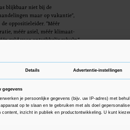
as blijkbaar niet bij de
andelingen maar op vakantie",
t de oppositieleider. "Méér
atie, méér asiel, méér klimaat-
éér geld voor ontwikkelingshulp."
tregelen gezien om het aantal
minderen. "Grenzen blijven
oflijk wat een misser. De VVD
Details
Advertentie-instellingen
d!"
w gegevens
erwerken je persoonlijke gegevens (bijv. uw IP-adres) met behul
apparaat op te slaan en te gebruiken met als doel gepersonalise
 content, inzicht in publiek en productontwikkeling. U kunt kiez