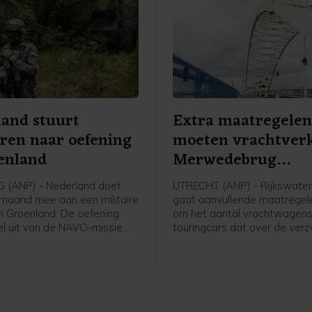
and stuurt
Extra maatregele
iren naar oefening
moeten vrachtver
enland
Merwedebrug
terugdringen
 (ANP) - Nederland doet
UTRECHT (ANP) - Rijkswate
maand mee aan een militaire
gaat aanvullende maatrege
in Groenland. De oefening
om het aantal vrachtwagens
l uit van de NAVO-missie
touringcars dat over de ver
ordpoolgebied beter te
Merwedebrug rijdt terug te d
n. Die is opgetuigd om de
worden borden geplaatst bij
sen de VS en Europa over het
grensovergangen, boven en 
he gebied bij te leggen.
weg en bij op- en afritten. W
er op die borden komt te sta
niet duidelijk, zegt een woor