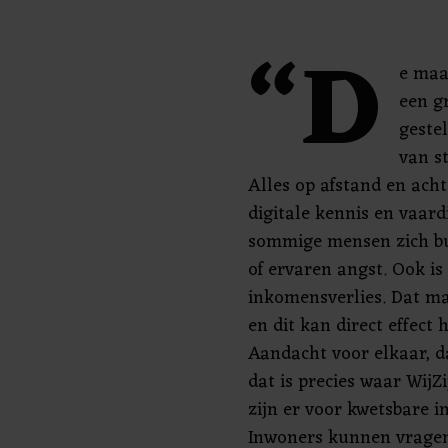
“D
e maa
een g
geste
van s
Alles op afstand en ach
digitale kennis en vaar
sommige mensen zich bu
of ervaren angst. Ook i
inkomensverlies. Dat m
en dit kan direct effect
Aandacht voor elkaar, dát
dat is precies waar WijZ
zijn er voor kwetsbare 
Inwoners kunnen vrage