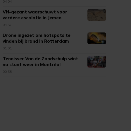
04:04
VN-gezant waarschuwt voor
verdere escalatie in Jemen
03:57
Drone ingezet om hotspots te
vinden bij brand in Rotterdam
01:01
Tennisser Van de Zandschulp wint
na stunt weer in Montréal
00:58