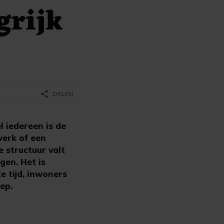
grijk
share
DELEN
 iedereen is de
werk of een
e structuur valt
gen. Het is
e tijd, inwoners
oep.