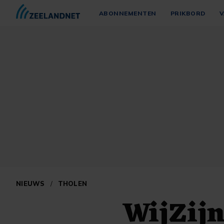
ABONNEMENTEN
PRIKBORD
V
NIEUWS
/
THOLEN
WijZijn