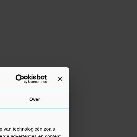
Over
p van technologieën zoals
erde advertenties en content,