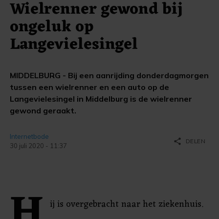
Wielrenner gewond bij
ongeluk op
Langevielesingel
MIDDELBURG - Bij een aanrijding donderdagmorgen
tussen een wielrenner en een auto op de
Langevielesingel in Middelburg is de wielrenner
gewond geraakt.
Internetbode
share
DELEN
30 juli 2020 - 11:37
H
ij is overgebracht naar het ziekenhuis.