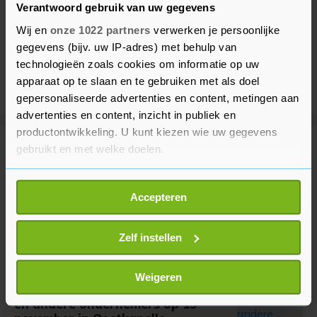
Verantwoord gebruik van uw gegevens
Wij en
onze 1022 partners
verwerken je persoonlijke
gegevens (bijv. uw IP-adres) met behulp van
technologieën zoals cookies om informatie op uw
apparaat op te slaan en te gebruiken met als doel
gepersonaliseerde advertenties en content, metingen aan
advertenties en content, inzicht in publiek en
productontwikkeling. U kunt kiezen wie uw gegevens
gebruikt en met welke doelen.
Meer uit Middelburg
Als u het toestaat, willen we ook graag:
Accepteren
Gemeente in gesprek met Witte
Informatie verzamelen over uw geografische
Kruis over toekomst
locatie, die tot een paar meter nauwkeurig kan zijn
ambulancezorg in Veere
Uw apparaat identificeren door het actief te
Zelf instellen
8 maanden geleden
scannen op specifieke eigenschappen (fingerprinting)
Lees meer over hoe uw persoonlijke gegevens worden
Weigeren
Stikstofbijeenkomst voor agrariërs
verwerkt en stel uw voorkeuren in het
detailgedeelte
in.
en andere ondernemers op 19
U kunt uw toestemming op elk moment wijzigen of