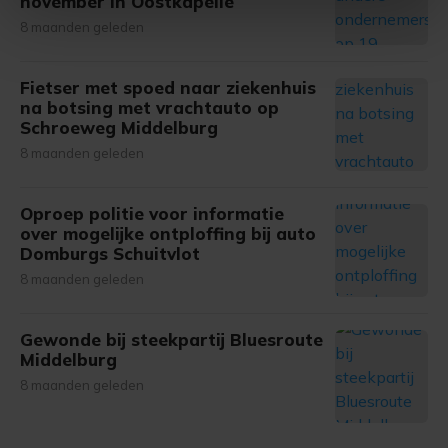
november in Oostkapelle
intrekken in de Cookieverklaring.
8 maanden geleden
Met cookies werkt onze website beter en wordt jouw
bezoek makkelijker en persoonlijker. Op
Fietser met spoed naar ziekenhuis
na botsing met vrachtauto op
onze cookiepagina kun je ons cookiebeleid bekijken en je
Schroeweg Middelburg
gemaakte keuze altijd wijzigen of intrekken.
8 maanden geleden
Oproep politie voor informatie
over mogelijke ontploffing bij auto
Domburgs Schuitvlot
8 maanden geleden
Gewonde bij steekpartij Bluesroute
Middelburg
8 maanden geleden