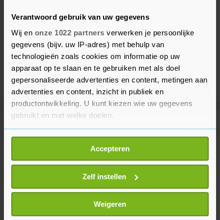
Verantwoord gebruik van uw gegevens
Wij en
onze 1022 partners
verwerken je persoonlijke
gegevens (bijv. uw IP-adres) met behulp van
technologieën zoals cookies om informatie op uw
apparaat op te slaan en te gebruiken met als doel
gepersonaliseerde advertenties en content, metingen aan
advertenties en content, inzicht in publiek en
productontwikkeling. U kunt kiezen wie uw gegevens
gebruikt en met welke doelen.
Meer uit Vlissingen
Als u het toestaat, willen we ook graag:
Accepteren
Informatie verzamelen over uw geografische
Caravan volledig uitgebrand op
locatie, die tot een paar meter nauwkeurig kan zijn
Commandoweg in Vlissingen
Uw apparaat identificeren door het actief te
Zelf instellen
8 maanden geleden
scannen op specifieke eigenschappen (fingerprinting)
Lees meer over hoe uw persoonlijke gegevens worden
Weigeren
verwerkt en stel uw voorkeuren in het
detailgedeelte
in.