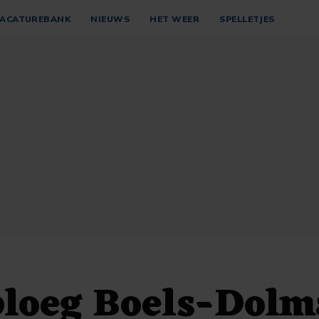
ACATUREBANK
NIEUWS
HET WEER
SPELLETJES
ploeg Boels-Dolm