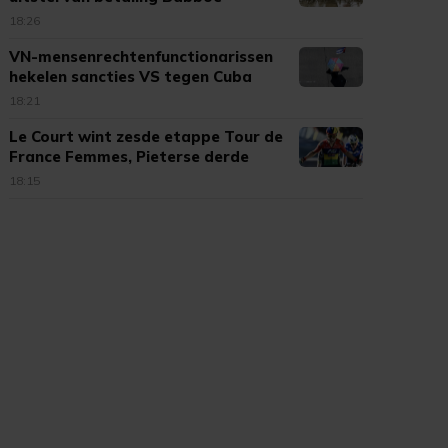
moeder
18:26
VN-mensenrechtenfunctionarissen
hekelen sancties VS tegen Cuba
18:21
Le Court wint zesde etappe Tour de
France Femmes, Pieterse derde
18:15