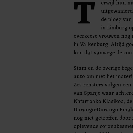
T
erwijl hun ma
uitgewaaierd 
de ploeg van
in Limburg op
overzeese vrouwen nog n
in Valkenburg. Altijd go
kon dat vanwege de cor
Stam en de overige bege
auto om met het materia
Zes rensters volgen een 
van Spanje waar achte
Nafarroako Klasikoa, de
Durango-Durango Emaku
nog niet getroffen doo
oplevende coronabesme