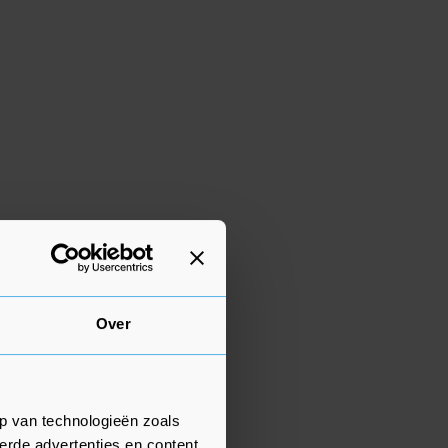
Over
p van technologieën zoals
erde advertenties en content,