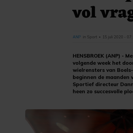
vol vra
ANP
in Sport
15 juli 2020 - 07
•
HENSBROEK (ANP) - Met
volgende week het door
wielrensters van Boels
beginnen de maanden w
Sportief directeur Dann
heen zo succesvolle plo