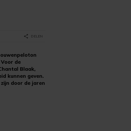
share
DELEN
vrouwenpeloton
. Voor de
Chantal Blaak,
eid kunnen geven.
zijn door de jaren