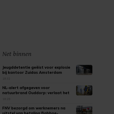
Net binnen
Jeugddetentie geëist voor explosie
bij kantoor Zuidas Amsterdam
18:32
NL-alert afgegeven voor
natuurbrand Ouddorp: verlaat het
gebied
18:28
FNV bezorgd om werknemers na
uitstel van betaling Babboe-