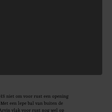
HS niet om voor rust een opening
 Met een lepe bal van buiten de
 Arvin vlak voor rust nog wel op