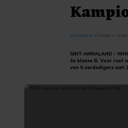
Kampio
Internetbode
in Tholen
11 mei
•
SINT-ANNALAND - WHS i
3e klasse B. Voor rust
van 5 verdedigers met 