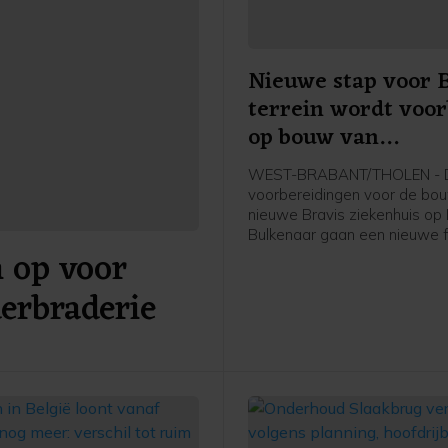
Nieuwe stap voor B
terrein wordt voor
op bouw van
splinternieuw ziek
WEST-BRABANT/THOLEN - 
voorbereidingen voor de bo
nieuwe Bravis ziekenhuis op
Bulkenaar gaan een nieuwe f
 op voor
Vanaf maandag 17 augustus 
gemeente Roosendaal met 
derbraderie
bouwrijp maken van het terre
daadwerkelijke bouw van he
ziekenhuis staat gepland voo