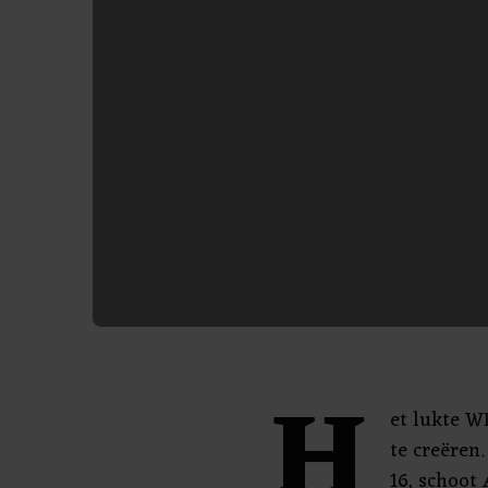
H
et lukte W
te creëren.
16, schoot