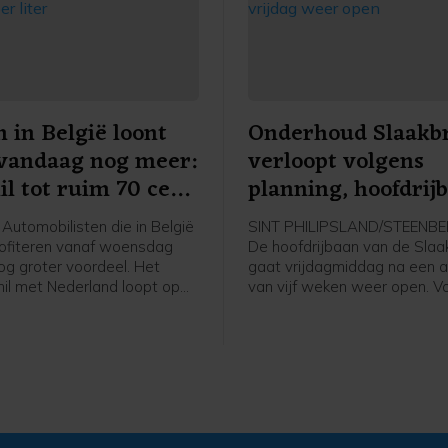
 in België loont
Onderhoud Slaakb
vandaag nog meer:
verloopt volgens
il tot ruim 70 cent
planning, hoofdrij
er
vrijdag weer open
Automobilisten die in België
SINT PHILIPSLAND/STEENBE
rofiteren vanaf woensdag
De hoofdrijbaan van de Slaa
og groter voordeel. Het
gaat vrijdagmiddag na een af
hil met Nederland loopt op
van vijf weken weer open. V
0 cent per liter benzine.
Rijkswaterstaat verlopen de
werkzaamheden volgens pla
is het onderhoud op tijd afg