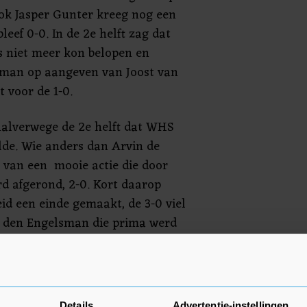
ook Jasper Gunter kreeg nog een
leef 0-0. In de 2e helft zag dat
s niet meer kon belopen en
man op aangeven van Joost van
t voor de 1-0.
halverwege de 2e helft dat WHS
de. Wie anders dan Arvin de
s van een mooie actie die door
d afgerond, 2-0. Kort daarop
id een einde gemaakt, de 3-0 viel
t den Engelsman die prima werd
arsman en mooi met het hoofd
roer van Wout, Machiel den
Details
Advertentie-instellingen