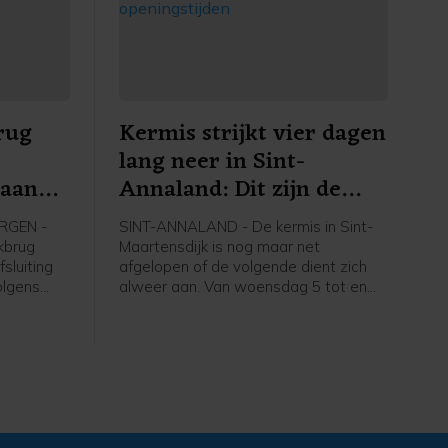
rug
Kermis strijkt vier dagen
lang neer in Sint-
baan
Annaland: Dit zijn de
openingstijden
RGEN -
SINT-ANNALAND - De kermis in Sint-
kbrug
Maartensdijk is nog maar net
sluiting
afgelopen of de volgende dient zich
olgens
alweer aan. Van woensdag 5 tot en
met zaterdag 8 augustus staat het
nning en
Havenplein in Sint-Annaland vier
erond.
dagen lang in het teken van een
gezellige mix van attracties, spelletjes
en lekkernijen.