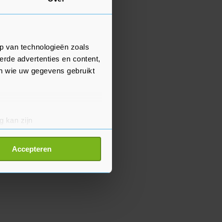
p van technologieën zoals
erde advertenties en content,
en wie uw gegevens gebruikt
g kan zijn
erprinting)
t
detailgedeelte
in. U kunt uw
Accepteren
p onze cookiepagina kun je