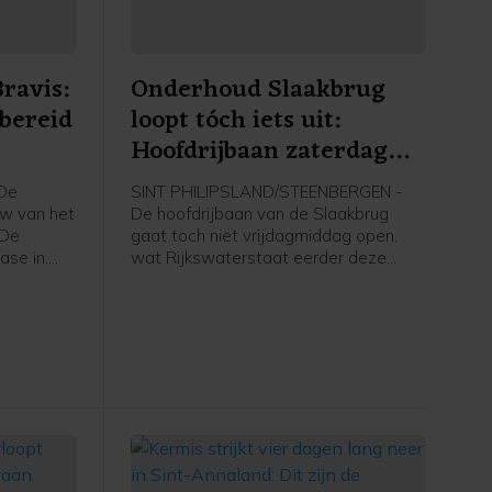
ravis:
Onderhoud Slaakbrug
bereid
loopt tóch iets uit:
Hoofdrijbaan zaterdag
enhuis
pas open
De
SINT PHILIPSLAND/STEENBERGEN -
uw van het
De hoofdrijbaan van de Slaakbrug
 De
gaat toch niet vrijdagmiddag open,
ase in.
wat Rijkswaterstaat eerder deze
start de
week wel had beloofd. De
het
werkzaamheden lopen iets uit,
in. De
waardoor het verkeer naar
t
verwachting pas vanaf
r oktober.
zaterdagochtend 06.00 uur weer over
de hoofdrijbaan kan rijden. Meteen
daarna gaat de parallelweg dicht.