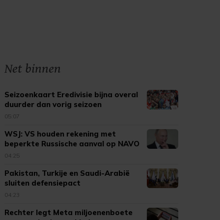
Net binnen
Seizoenkaart Eredivisie bijna overal
duurder dan vorig seizoen
05:07
WSJ: VS houden rekening met
beperkte Russische aanval op NAVO
04:25
Pakistan, Turkije en Saudi-Arabië
sluiten defensiepact
04:23
Rechter legt Meta miljoenenboete