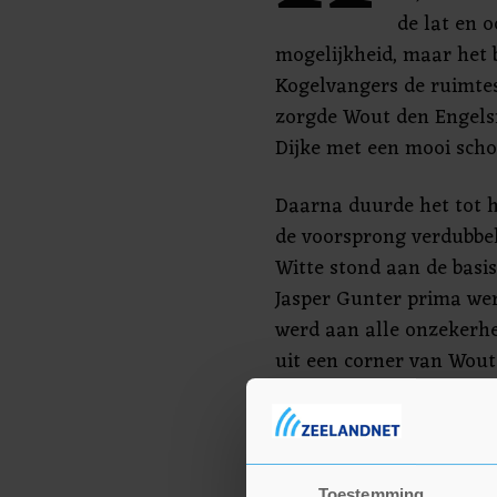
de lat en 
mogelijkheid, maar het b
Kogelvangers de ruimte
zorgde Wout den Engels
Dijke met een mooi scho
Daarna duurde het tot 
de voorsprong verdubbel
Witte stond aan de basi
Jasper Gunter prima wer
werd aan alle onzekerhe
uit een corner van Wou
verlengd door Werner M
werd afgerond door de b
Engelsman.
Toestemming