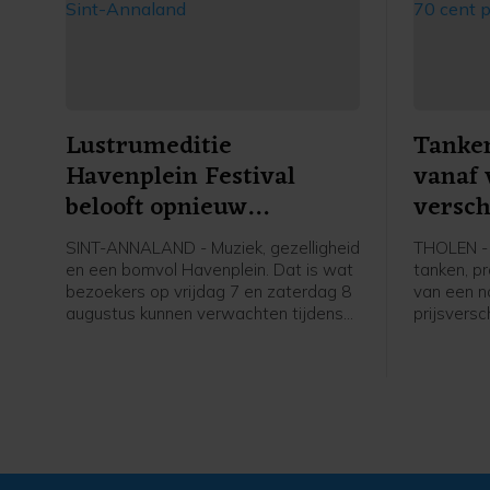
Lustrumeditie
Tanken
Havenplein Festival
vanaf 
belooft opnieuw
versch
feestweekend in Sint-
per lit
SINT-ANNALAND - Muziek, gezelligheid
THOLEN - 
Annaland
en een bomvol Havenplein. Dat is wat
tanken, p
bezoekers op vrijdag 7 en zaterdag 8
van een n
augustus kunnen verwachten tijdens
prijsversc
de vijfde editie van het Havenplein
tot ruim 7
Festival. Het gratis feest valt
traditiegetrouw samen met de kermis
en jaarlijkse braderie en is inmiddels
uitgegroeid tot een vaste waarde op
de evenementenkalender van Sint-
Annaland.