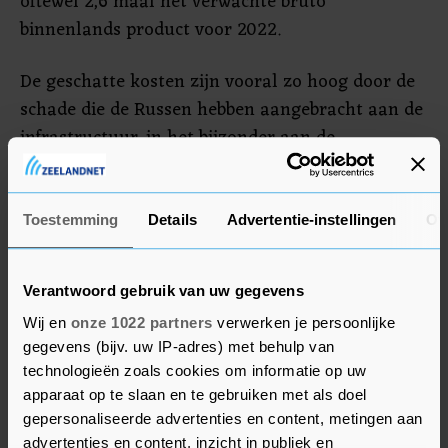
oftewel 2,6 maal het verwachte bruto
binnenlands product voor 2022.
De geschatte kosten zijn vooral zo hoog door de
schade die de Russen hebben aangebracht aan de
infrastructuur, in het bijzonder aan de
elektriciteitsvoorziening, het wegennet en de
spoorwegen, aldus Malpass. En: "De Europese
Unie beschikt over grote financiële bedragen die
Toestemming
Details
Advertentie-instellingen
Ov
kunnen worden ingezet."
Verantwoord gebruik van uw gegevens
De Oekraïense president Volodymyr Zelensky
Wij en
onze 1022 partners
verwerken je persoonlijke
spreekt woensdag de bijeenkomst per video toe.
gegevens (bijv. uw IP-adres) met behulp van
technologieën zoals cookies om informatie op uw
apparaat op te slaan en te gebruiken met als doel
gepersonaliseerde advertenties en content, metingen aan
advertenties en content, inzicht in publiek en