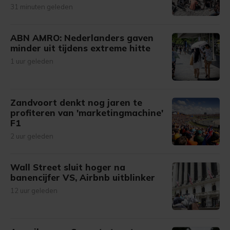
31 minuten geleden
ABN AMRO: Nederlanders gaven
minder uit tijdens extreme hitte
1 uur geleden
Zandvoort denkt nog jaren te
profiteren van 'marketingmachine'
F1
2 uur geleden
Wall Street sluit hoger na
banencijfer VS, Airbnb uitblinker
12 uur geleden