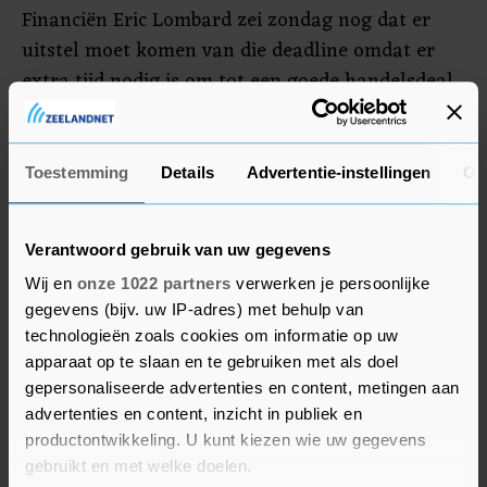
Financiën Eric Lombard zei zondag nog dat er
uitstel moet komen van die deadline omdat er
extra tijd nodig is om tot een goede handelsdeal
met de VS te komen. Trump heeft gewaarschuwd
dat na die deadline hoge importheffingen op
Europese goederen kunnen komen. De
Toestemming
Details
Advertentie-instellingen
Ov
Amerikaanse minister van Financiën Scott
Bessent zei eerder deze maand echter dat
Verantwoord gebruik van uw gegevens
deadlines opgeschoven kunnen worden als
Wij en
onze 1022 partners
verwerken je persoonlijke
landen met goede bedoelingen onderhandelen
gegevens (bijv. uw IP-adres) met behulp van
met de VS.
technologieën zoals cookies om informatie op uw
apparaat op te slaan en te gebruiken met als doel
Chemicaliëndistributeur IMCD won 0,2 procent in
gepersonaliseerde advertenties en content, metingen aan
de AEX, na een kleine overname in Chili. In de
advertenties en content, inzicht in publiek en
MidKap steeg Fugro 0,7 procent. De
productontwikkeling. U kunt kiezen wie uw gegevens
bodemonderzoeker heeft vier meerjarige
gebruikt en met welke doelen.