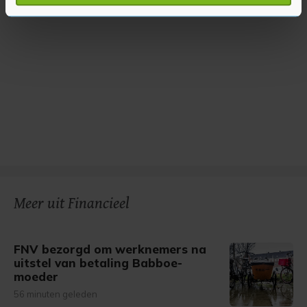
verwerkt en stel uw voorkeuren in het
detailgedeelte
in.
U kunt uw toestemming op elk moment wijzigen of
intrekken in de Cookieverklaring.
Met cookies werkt onze website beter en wordt jouw
bezoek makkelijker en persoonlijker. Op
onze cookiepagina kun je ons cookiebeleid bekijken en je
gemaakte keuze altijd wijzigen of intrekken.
Meer uit Financieel
FNV bezorgd om werknemers na
uitstel van betaling Babboe-
moeder
56 minuten geleden