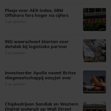
Plusje voor AEX-index, SBM
Offshore fors hoger na cijfers
1 uur geleden
ING waarschuwt klanten voor
datalek bij logistieke partner
2 uur geleden
Investeerder Apollo neemt Britse
vliegmaatschappij easyJet over
3 uur geleden
Chipbedrijven Sandisk en Western
Digital onderuit op Wall Street