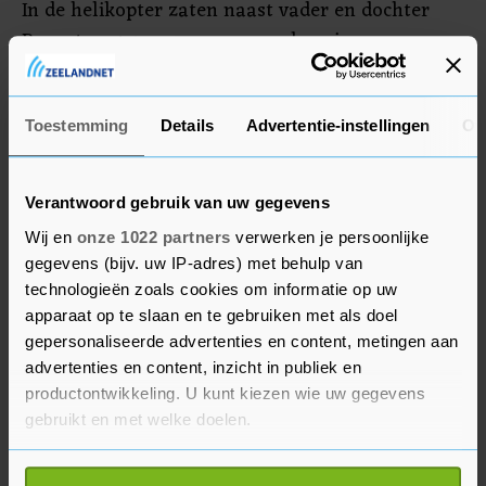
In de helikopter zaten naast vader en dochter
Bryant nog zeven mensen, onder wie een
teamgenote van de basketballende Gianna en
hun coach. Het is nog altijd onduidelijk waardoor
de heli in dichte mist crashte.
Toestemming
Details
Advertentie-instellingen
Ov
Verantwoord gebruik van uw gegevens
Wij en
onze 1022 partners
verwerken je persoonlijke
gegevens (bijv. uw IP-adres) met behulp van
technologieën zoals cookies om informatie op uw
apparaat op te slaan en te gebruiken met als doel
gepersonaliseerde advertenties en content, metingen aan
advertenties en content, inzicht in publiek en
productontwikkeling. U kunt kiezen wie uw gegevens
gebruikt en met welke doelen.
Als u het toestaat, willen we ook graag: