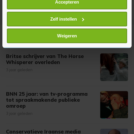
Accepteren
Informatie verzamelen over uw geografische
locatie, die tot een paar meter nauwkeurig kan zijn
Uw apparaat identificeren door het actief te
Zelf instellen
scannen op specifieke eigenschappen (fingerprinting)
Lees meer over hoe uw persoonlijke gegevens worden
Meer uit Entertainment
Weigeren
verwerkt en stel uw voorkeuren in het
detailgedeelte
in.
U kunt uw toestemming op elk moment wijzigen of
Britse schrijver van The Horse
intrekken in de Cookieverklaring.
Whisperer overleden
3 jaar geleden
Met cookies werkt onze website beter en wordt jouw
bezoek makkelijker en persoonlijker. Op
onze cookiepagina kun je ons cookiebeleid bekijken en je
gemaakte keuze altijd wijzigen of intrekken.
BNN 25 jaar: van tv-programma
tot spraakmakende publieke
omroep
3 jaar geleden
Conservatieve Iraanse media