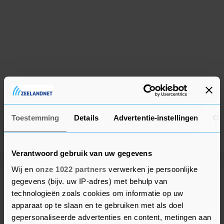
Toestemming
Details
Advertentie-instellingen
Ov
Verantwoord gebruik van uw gegevens
Wij en
onze 1022 partners
verwerken je persoonlijke
Meer uit Beveland
gegevens (bijv. uw IP-adres) met behulp van
technologieën zoals cookies om informatie op uw
apparaat op te slaan en te gebruiken met als doel
Spoedhulp bij medische
gepersonaliseerde advertenties en content, metingen aan
noodsituatie in Colijnsplaat