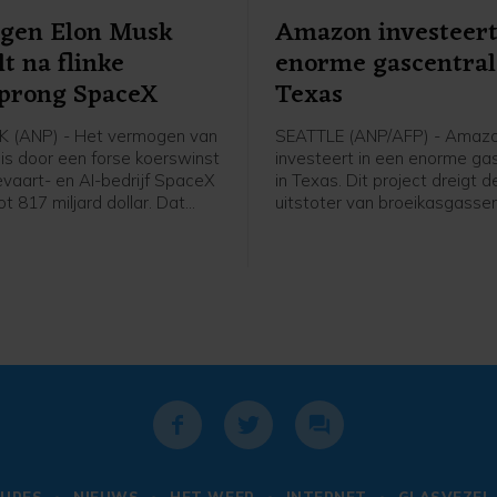
gen Elon Musk
Amazon investeert
lt na flinke
enorme gascentral
sprong SpaceX
Texas
 (ANP) - Het vermogen van
SEATTLE (ANP/AFP) - Amaz
 is door een forse koerswinst
investeert in een enorme ga
evaart- en AI-bedrijf SpaceX
in Texas. Dit project dreigt 
ot 817 miljard dollar. Dat
uitstoter van broeikasgassen
sbureau Bloomberg becijferd
Verenigde Staten te worden
llionaires Index. Omgerekend is
techconcern heeft de extra 
eer 707 miljard euro.
nodig om meer te kunnen d
kunstmatige intelligentie, wa
veel rekenkracht vergt.