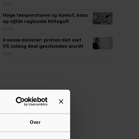
11:35
Hoge temperaturen op komst, kans
op vijfde regionale hittegolf
11:28
Iraanse minister: praten niet met
VS zolang deal geschonden wordt
10:59
Over