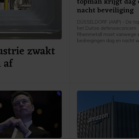
topman krijgt dag
nacht beveiliging
DÜSSELDORF (ANP) - De to
het Duitse defensieconcern
Rheinmetall moet vanwege 
bedreigingen dag en nacht 
ustrie zwakt
beveiligd. Toch weigert Armi
Papperger zich te laten intim
 af
heeft hij gezegd in een zon
gepubliceerd interview met 
persbureau dpa. "Dit werk m
eenmaal gebeuren, en wie de
aankan, hoort niet thuis in d
functie."