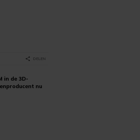
share
DELEN
 in de 3D-
lenproducent nu