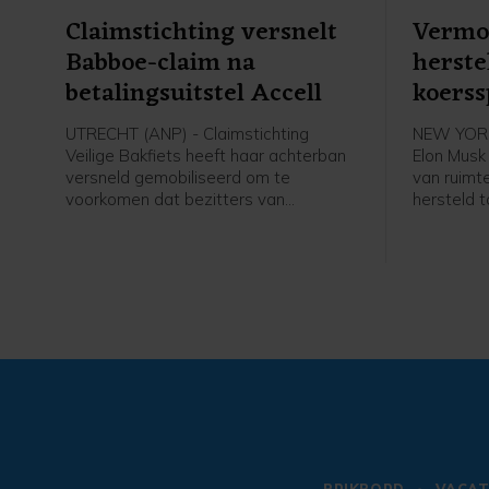
Claimstichting versnelt
Vermo
Babboe-claim na
herste
betalingsuitstel Accell
koers
UTRECHT (ANP) - Claimstichting
NEW YORK
Veilige Bakfiets heeft haar achterban
Elon Musk
versneld gemobiliseerd om te
van ruimt
voorkomen dat bezitters van
hersteld t
ondeugdelijke Babboe-fietsen geen
heeft per
compensatie meer kunnen krijgen bij
in zijn Bi
een mogelijk faillissement van
dat ongev
Babboe-moederbedrijf Accell. De
fietsenfabrikant, tevens eigenaar van
de merken Batavus en Sparta, kreeg
woensdag uitstel van betaling van de
rechter. Zo'n surseance is vaak een
voorbode voor een bankroet.