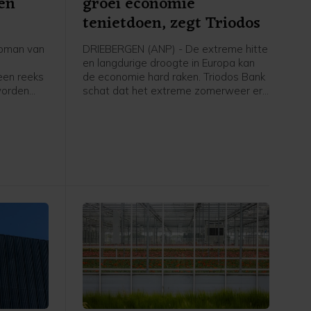
 en
groei economie
tenietdoen, zegt Triodos
pman van
DRIEBERGEN (ANP) - De extreme hitte
en langdurige droogte in Europa kan
een reeks
de economie hard raken. Triodos Bank
worden
schat dat het extreme zomerweer er
n
zelfs voor kan zorgen dat de eerder
ideren,
voorspelde economische groei voor
dag
dit jaar volledig teniet wordt gedaan.
het Duitse
oet nu
 druk niet
eze