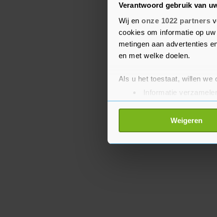
Verantwoord gebruik van u
Volgens een woordvoer
Wij en
onze 1022 partners
v
voor de helft eigenaar 
cookies om informatie op uw 
betaald. De partijen bl
metingen aan advertenties en
geen financiële details 
en met welke doelen.
Als u het toestaat, willen we
Informatie verzamelen
Uw apparaat identific
Lees meer over hoe uw perso
Weigeren
toestemming op elk moment wi
Met cookies werkt onze websi
ons cookiebeleid bekijken en 