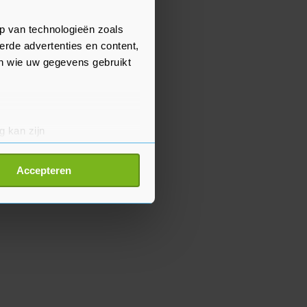
p van technologieën zoals
erde advertenties en content,
en wie uw gegevens gebruikt
g kan zijn
erprinting)
t
detailgedeelte
in. U kunt uw
Accepteren
p onze cookiepagina kun je