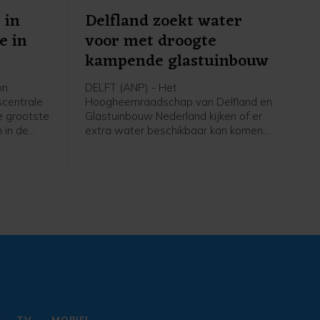
 in
Delfland zoekt water
e in
voor met droogte
kampende glastuinbouw
on
DELFT (ANP) - Het
scentrale
Hoogheemraadschap van Delfland en
de grootste
Glastuinbouw Nederland kijken of er
 in de
extra water beschikbaar kan komen
. Het
voor met droogte kampende tuinders.
energie
In een gesprek tussen het waterschap
oen met
en de sector zijn zaterdag drie
t heel
mogelijke oplossingen besproken, die
zullen worden onderzocht. Een
daarvan is zoet oppervlaktewater van
buiten het gebied met tankwagens
aanvoeren.