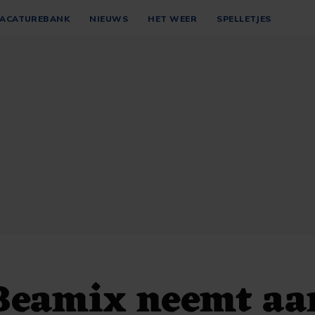
ACATUREBANK
NIEUWS
HET WEER
SPELLETJES
Beamix neemt aa