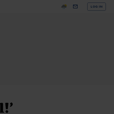
LOG IN
l!’