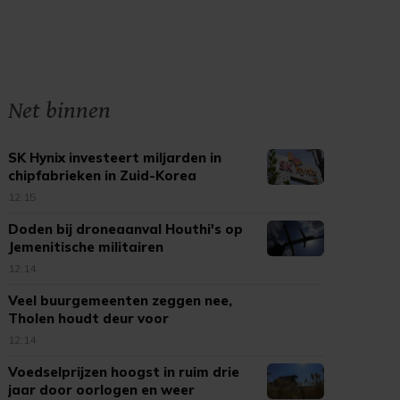
Net binnen
SK Hynix investeert miljarden in
chipfabrieken in Zuid-Korea
12:15
Doden bij droneaanval Houthi's op
Jemenitische militairen
12:14
Veel buurgemeenten zeggen nee,
Tholen houdt deur voor
vuurwerkshows open
12:14
Voedselprijzen hoogst in ruim drie
jaar door oorlogen en weer