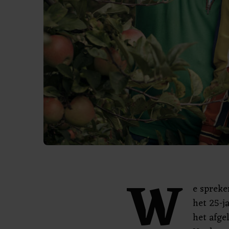
W
e spreke
het 25-j
het afge