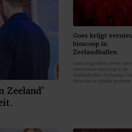
Goes krijgt verni
bioscoop in
Zeelandhallen
Goes krijgt deze zomer een v
vernieuwde bioscoop in de
Zeelandhallen. De huidige Da
bioscoop is tijdelijk geslote
n Zeeland’
grootschalige verbouwing e
naar verwachting medio juni 
it.
modern jasje. De bioscoop bli
bestaan uit vier zalen, maar
aanzienlijk comfortabeler en
toekomstbestendiger ingeric
onder meer luxe fauteuils en
nieuwe schermen, een geav