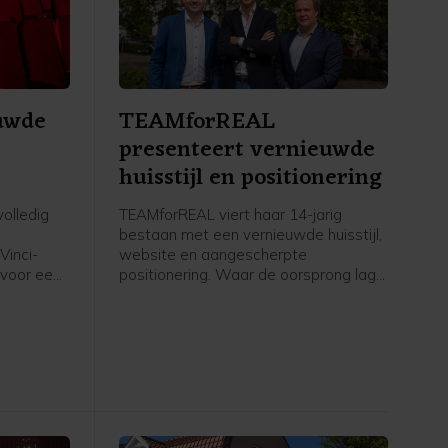
euwde
TEAMforREAL
presenteert vernieuwde
huisstijl en positionering
olledig
TEAMforREAL viert haar 14-jarig
bestaan met een vernieuwde huisstijl,
Vinci-
website en aangescherpte
n voor een
positionering. Waar de oorsprong lag
n heropent
in leisure- en recreatieve
in een
conceptontwikkeling, heeft het team
jft
zich de afgelopen jaren nadrukkelijk
 wordt
bewezen als ontwikkelaar van
hoogwaardige vastgoedprojecten.
ht, met
 banken,
anceerd