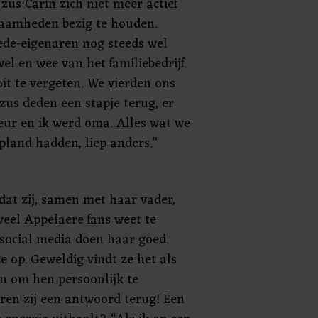
zus Carin zich niet meer actief
zaamheden bezig te houden.
mede-eigenaren nog steeds wel
el en wee van het familiebedrijf.
it te vergeten. We vierden ons
zus deden een stapje terug, er
ur en ik werd oma. Alles wat we
pland hadden, liep anders.”
 dat zij, samen met haar vader,
veel Appelaere fans weet te
 social media doen haar goed.
ze op. Geweldig vindt ze het als
 om hen persoonlijk te
uren zij een antwoord terug! Een