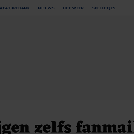
ACATUREBANK
NIEUWS
HET WEER
SPELLETJES
jgen zelfs fanmai