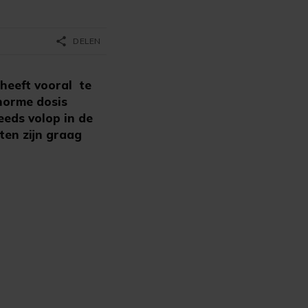
share
DELEN
 heeft vooral te
norme dosis
eeds volop in de
ten zijn graag