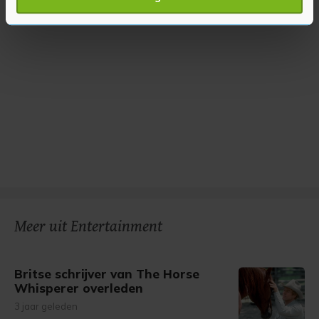
verwerkt en stel uw voorkeuren in het
detailgedeelte
in.
U kunt uw toestemming op elk moment wijzigen of
intrekken in de Cookieverklaring.
Met cookies werkt onze website beter en wordt jouw
bezoek makkelijker en persoonlijker. Op
onze cookiepagina kun je ons cookiebeleid bekijken en je
gemaakte keuze altijd wijzigen of intrekken.
Meer uit Entertainment
Britse schrijver van The Horse
Whisperer overleden
3 jaar geleden