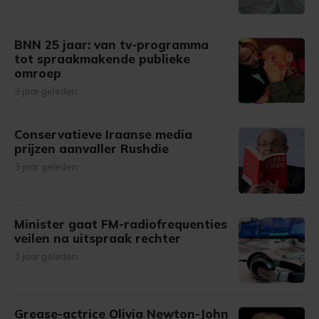
BNN 25 jaar: van tv-programma
tot spraakmakende publieke
omroep
3 jaar geleden
Conservatieve Iraanse media
prijzen aanvaller Rushdie
3 jaar geleden
Minister gaat FM-radiofrequenties
veilen na uitspraak rechter
3 jaar geleden
Grease-actrice Olivia Newton-John