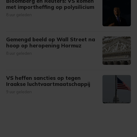
Bloomberg en Reuters: VS komen
met importheffing op polysilicium
8 uur geleden
Gemengd beeld op Wall Street na
hoop op heropening Hormuz
8 uur geleden
VS heffen sancties op tegen
Iraakse luchtvaartmaatschappij
9 uur geleden