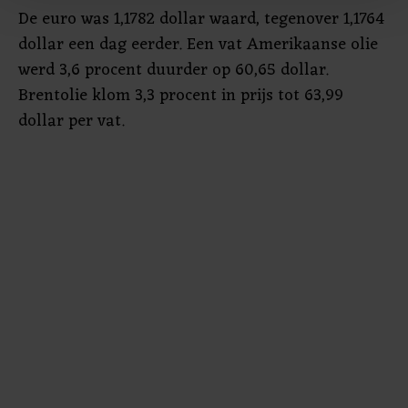
De euro was 1,1782 dollar waard, tegenover 1,1764
Met cookies werkt onze website beter en wordt jouw
bezoek makkelijker en persoonlijker. Op
dollar een dag eerder. Een vat Amerikaanse olie
onze cookiepagina kun je ons cookiebeleid bekijken en je
werd 3,6 procent duurder op 60,65 dollar.
gemaakte keuze altijd wijzigen of intrekken.
Brentolie klom 3,3 procent in prijs tot 63,99
dollar per vat.