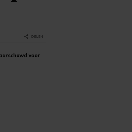
share
DELEN
waarschuwd voor