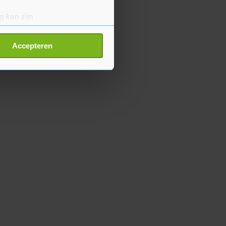
g kan zijn
erprinting)
t
detailgedeelte
in. U kunt uw
Accepteren
p onze cookiepagina kun je