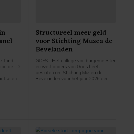
in
Structureel meer geld
snel
voor Stichting Musea de
Bevelanden
tstond
GOES - Het college van burgemeester
an de J.D.
en wethouders van Goes heeft
besloten om Stichting Musea de
aatse en
Bevelanden voor het jaar 2026 een
structurele subsidie van 273.502 euro
toe te kennen. Daarnaast wordt de
subsidie over 2024 vastgesteld op
263.236 euro, met een aanvullende
incidentele bijdrage van 17.500 euro.