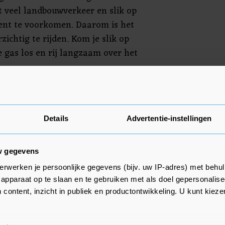
 veel landbouwverkeer en slik op
cent te voorkomen. Daarom is het
zichtig te rijden. Kom je slik op
e gas los en rij langzaam over het
gelukken plaatsvinden, hebben
er afspraken gemaakt. ‘Hoewel
ven hun best doen om de weg
Details
Advertentie-instellingen
en wegen toch vervuild raken.
eheerders met hen afgesproken
w gegevens
rden plaatsen als dit wel
erwerken je persoonlijke gegevens (bijv. uw IP-adres) met behul
nveilige situaties worden
apparaat op te slaan en te gebruiken met als doel gepersonalise
eheerders maatregelen.’
 content, inzicht in publiek en productontwikkeling. U kunt kiez
n de ZLTO laat weten dat