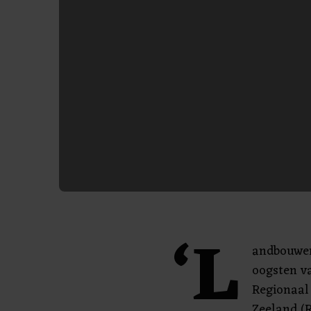
‘L
andbouwer
oogsten va
Regionaal
Zeeland (