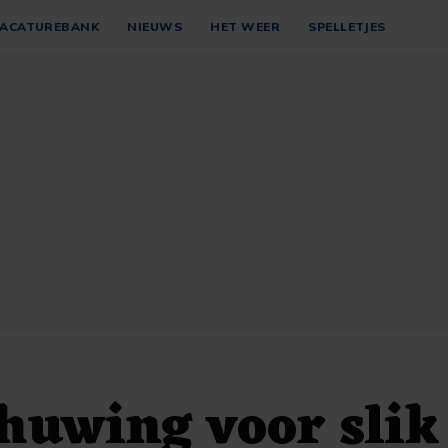
ACATUREBANK
NIEUWS
HET WEER
SPELLETJES
uwing voor slik