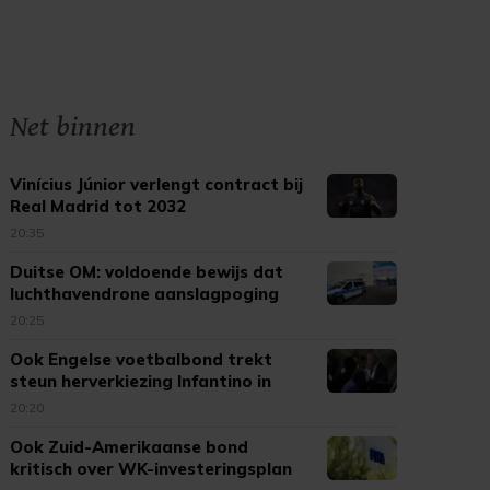
Net binnen
Vinícius Júnior verlengt contract bij
Real Madrid tot 2032
20:35
Duitse OM: voldoende bewijs dat
luchthavendrone aanslagpoging
was
20:25
Ook Engelse voetbalbond trekt
steun herverkiezing Infantino in
20:20
Ook Zuid-Amerikaanse bond
kritisch over WK-investeringsplan