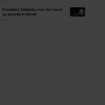
FIFA
20:13
President Zelensky voor het eerst
op bezoek in Servië
20:12