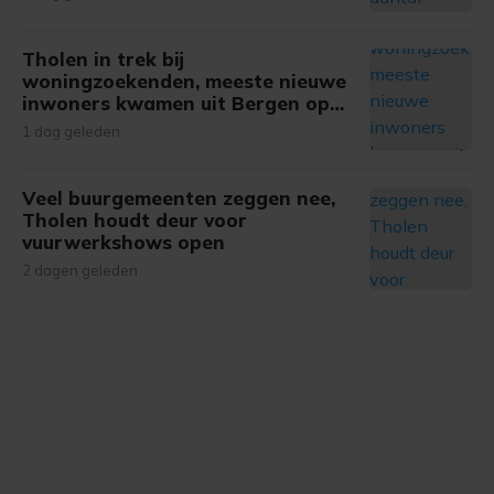
Tholen in trek bij
woningzoekenden, meeste nieuwe
inwoners kwamen uit Bergen op
Zoom
1 dag geleden
Veel buurgemeenten zeggen nee,
Tholen houdt deur voor
vuurwerkshows open
2 dagen geleden