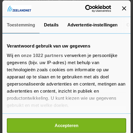
zijn de eigenaren niet meer inbeeld en
momenteel niet meer te traceren.” Om die reden
wil de VVD dat de gemeente in actie komt.
Toestemming
Details
Advertentie-instellingen
Ov
Verantwoord gebruik van uw gegevens
Wij en
onze 1022 partners
verwerken je persoonlijke
gegevens (bijv. uw IP-adres) met behulp van
technologieën zoals cookies om informatie op uw
apparaat op te slaan en te gebruiken met als doel
gepersonaliseerde advertenties en content, metingen aan
advertenties en content, inzicht in publiek en
productontwikkeling. U kunt kiezen wie uw gegevens
gebruikt en met welke doelen.
Als u het toestaat, willen we ook graag:
Accepteren
Informatie verzamelen over uw geografische