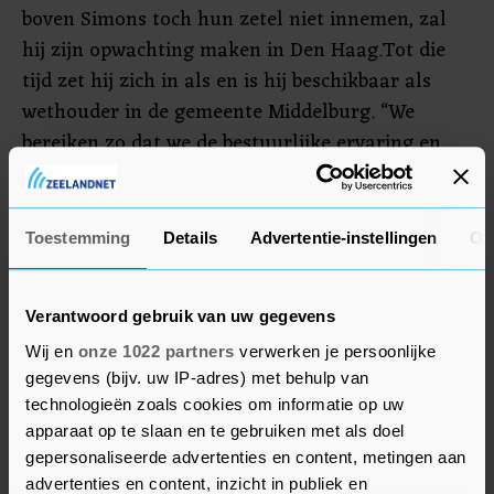
boven Simons toch hun zetel niet innemen, zal
hij zijn opwachting maken in Den Haag.Tot die
tijd zet hij zich in als en is hij beschikbaar als
wethouder in de gemeente Middelburg. “We
bereiken zo dat we de bestuurlijke ervaring en
continuïteit kunnen waarborgen”, aldus Mineke
Bierens, de voorzitter van de VVD-Walcheren.
Toestemming
Details
Advertentie-instellingen
Ov
In de komende periode wordt het
verkiezingsprogramma afgerond. Ook wordt
begin december de hele kandidatenlijst
Verantwoord gebruik van uw gegevens
vastgesteld.
Wij en
onze 1022 partners
verwerken je persoonlijke
gegevens (bijv. uw IP-adres) met behulp van
technologieën zoals cookies om informatie op uw
apparaat op te slaan en te gebruiken met als doel
gepersonaliseerde advertenties en content, metingen aan
advertenties en content, inzicht in publiek en