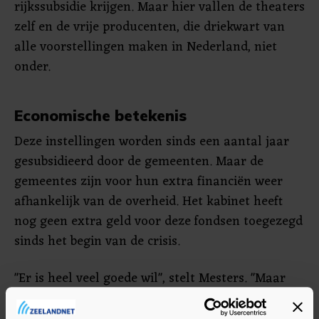
rijkssubsidie krijgen. Maar hier vallen de theaters
zelf en de vrije producenten, die driekwart van
alle voorstellingen maken in Nederland, niet
onder.
Economische betekenis
Deze instellingen worden sinds een aantal jaar
gesubsidieerd door de gemeenten. Maar de
gemeentes zijn voor hun extra financiën weer
afhankelijk van de overheid. Het kabinet heeft
nog geen extra geld voor deze fondsen toegezegd
sinds het begin van de crisis.
"Er is heel veel goede wil", stelt Mesters. "Maar
theaters zijn simpelweg niet te exploiteren als de
bezetting maar 30 procent is. Je mist niet alleen