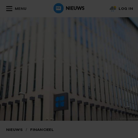
MENU
LOG IN
NIEUWS
/
FINANCIEEL