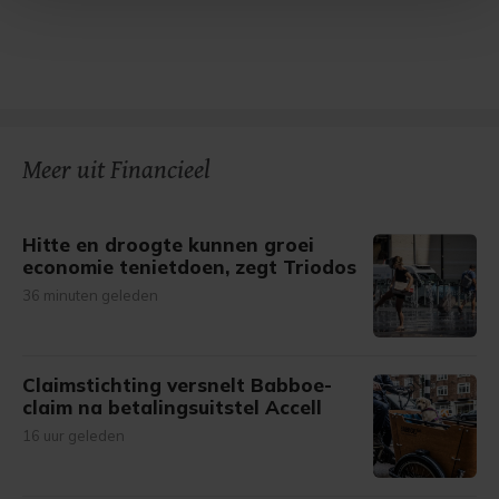
Met cookies werkt onze website beter en wordt jouw
bezoek makkelijker en persoonlijker. Op
onze cookiepagina kun je ons cookiebeleid bekijken en je
gemaakte keuze altijd wijzigen of intrekken.
Meer uit Financieel
Hitte en droogte kunnen groei
economie tenietdoen, zegt Triodos
36 minuten geleden
Claimstichting versnelt Babboe-
claim na betalingsuitstel Accell
16 uur geleden