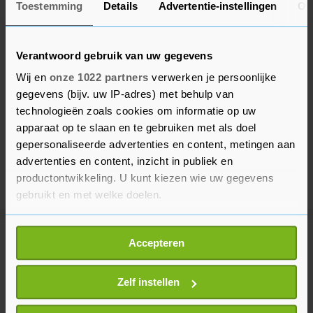
Toestemming
Details
Advertentie-instellingen
Ov
Verantwoord gebruik van uw gegevens
Wij en
onze 1022 partners
verwerken je persoonlijke
gegevens (bijv. uw IP-adres) met behulp van
technologieën zoals cookies om informatie op uw
apparaat op te slaan en te gebruiken met als doel
gepersonaliseerde advertenties en content, metingen aan
advertenties en content, inzicht in publiek en
productontwikkeling. U kunt kiezen wie uw gegevens
gebruikt en met welke doelen.
Als u het toestaat, willen we ook graag:
Accepteren
Meer uit Beveland
Informatie verzamelen over uw geografische
locatie, die tot een paar meter nauwkeurig kan zijn
Uw apparaat identificeren door het actief te
Zelf instellen
Spoedhulp bij medische
scannen op specifieke eigenschappen (fingerprinting)
noodsituatie in Colijnsplaat