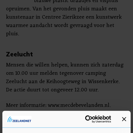
blauwe plastic draadjes en vispluis
opruimen. Van het gevonden pluis maakt een
kunstenaar in Centree Zierikzee een kunstwerk
waarmee aandacht wordt gevraagd voor het
pluis.
Zeelucht
Mensen die willen helpen, kunnen zich zaterdag
om 10.00 uur melden tegenover camping
Zeelucht aan de Keihoogteweg in Wissenkerke.
De actie duurt tot ongeveer 12.00 uur.
Meer informatie: www.mecdebevelanden.nl.